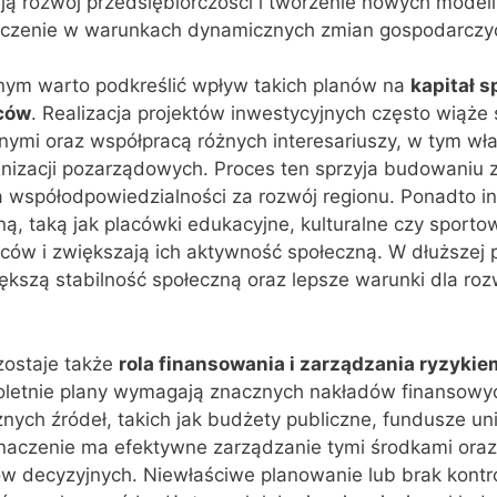
ją rozwój przedsiębiorczości i tworzenie nowych model
aczenie w warunkach dynamicznych zmian gospodarczy
nym warto podkreślić wpływ takich planów na
kapitał s
ców
. Realizacja projektów inwestycyjnych często wiąże 
nymi oraz współpracą różnych interesariuszy, w tym wła
anizacji pozarządowych. Proces ten sprzyja budowaniu 
 współodpowiedzialności za rozwój regionu. Ponadto i
zną, taką jak placówki edukacyjne, kulturalne czy sporto
ców i zwiększają ich aktywność społeczną. W dłuższej 
iększą stabilność społeczną oraz lepsze warunki dla roz
zostaje także
rola finansowania i zarządzania ryzykie
loletnie plany wymagają znacznych nakładów finansowyc
nych źródeł, takich jak budżety publiczne, fundusze uni
naczenie ma efektywne zarządzanie tymi środkami ora
ów decyzyjnych. Niewłaściwe planowanie lub brak kontr