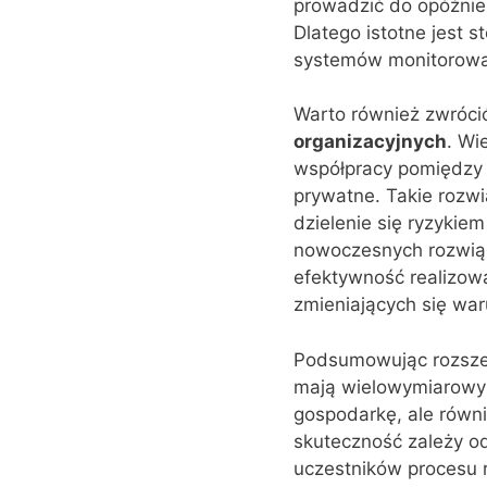
prowadzić do opóźnie
Dlatego istotne jest 
systemów monitorowani
Warto również zwróc
organizacyjnych
. Wi
współpracy pomiędzy 
prywatne. Takie rozw
dzielenie się ryzyki
nowoczesnych rozwiąza
efektywność realizowa
zmieniających się wa
Podsumowując rozszerz
mają wielowymiarowy w
gospodarkę, ale równi
skuteczność zależy od
uczestników procesu 