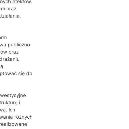
anych efektów.
mi oraz
ziałania.
orm
twa publiczno-
bów oraz
drażaniu
ją
aptować się do
nwestycyjne
rukturę i
wą. Ich
owania różnych
realizowane