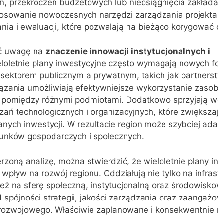
ń, przekroczeń budżetowych lub nieosiągnięcia zakład
stosowanie nowoczesnych narzędzi zarządzania projekta
a i ewaluacji, które pozwalają na bieżąco korygować d
ić uwagę na
znaczenie innowacji instytucjonalnych i
eloletnie plany inwestycyjne często wymagają nowych f
sektorem publicznym a prywatnym, takich jak partners
iązania umożliwiają efektywniejsze wykorzystanie zaso
em pomiędzy różnymi podmiotami. Dodatkowo sprzyjają w
ń technologicznych i organizacyjnych, które zwiększa
nych inwestycji. W rezultacie region może szybciej ad
runków gospodarczych i społecznych.
oną analizę, można stwierdzić, że wieloletnie plany i
pływ na rozwój regionu. Oddziałują nie tylko na infrast
eż na sferę społeczną, instytucjonalną oraz środowisko
 spójności strategii, jakości zarządzania oraz zaangaż
rozwojowego. Właściwie zaplanowane i konsekwentnie 