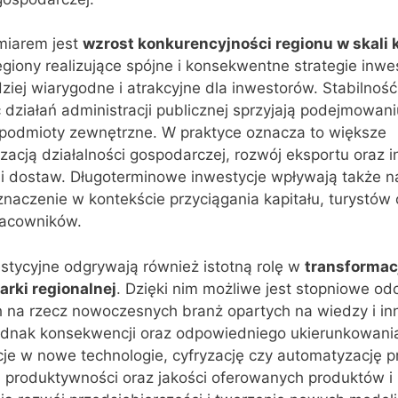
iarem jest
wzrost konkurencyjności regionu w skali k
egiony realizujące spójne i konsekwentne strategie inwe
ziej wiarygodne i atrakcyjne dla inwestorów. Stabilnoś
działań administracji publicznej sprzyjają podejmowani
 podmioty zewnętrzne. W praktyce oznacza to większe
zacją działalności gospodarczej, rozwój eksportu oraz i
i dostaw. Długoterminowe inwestycje wpływają także 
znaczenie w kontekście przyciągania kapitału, turystów 
racowników.
estycyjne odgrywają również istotną rolę w
transformac
arki regionalnej
. Dzięki nim możliwe jest stopniowe o
 na rzecz nowoczesnych branż opartych na wiedzy i in
ednak konsekwencji oraz odpowiedniego ukierunkowani
je w nowe technologie, cyfryzację czy automatyzację p
 produktywności oraz jakości oferowanych produktów i 