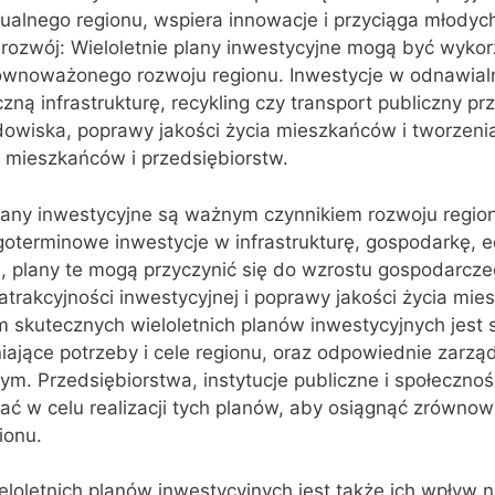
ktualnego regionu, wspiera innowacje i przyciąga młodyc
ozwój: Wieloletnie plany inwestycyjne mogą być wykor
wnoważonego rozwoju regionu. Inwestycje w odnawialn
czną infrastrukturę, recykling czy transport publiczny pr
owiska, poprawy jakości życia mieszkańców i tworzeni
 mieszkańców i przedsiębiorstw.
plany inwestycyjne są ważnym czynnikiem rozwoju regio
oterminowe inwestycje w infrastrukturę, gospodarkę, e
 plany te mogą przyczynić się do wzrostu gospodarcze
atrakcyjności inwestycyjnej i poprawy jakości życia mi
skutecznych wieloletnich planów inwestycyjnych jest s
ające potrzeby i cele regionu, oraz odpowiednie zarzą
m. Przedsiębiorstwa, instytucje publiczne i społecznoś
ć w celu realizacji tych planów, aby osiągnąć zrównow
ionu.
loletnich planów inwestycyjnych jest także ich wpływ 