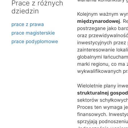
Prace z różnych
dziedzin
Kolejnym ważnym wym
międzynarodowej
. R
prace z prawa
postrzegane jako bard
prace magisterskie
oraz przewidywalność 
prace podyplomowe
inwestycyjnych przez
zainteresowanie lokali
globalnymi łańcucham
marki regionu, co ma 
wykwalifikowanych p
Wieloletnie plany inw
strukturalnej gospod
sektorów schyłkowych
Proces ten wymaga j
finansowych. Inwestyc
sprzyjają podnoszeniu