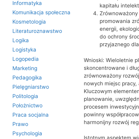
Informatyka
kapitału intele
Komunikacja społeczna
Zrównoważony r
promowania zró
Kosmetologia
energii, ekologi
Literaturoznawstwo
do ochrony środ
Logika
przyjaznego dla
Logistyka
Logopedia
Wnioski: Wieloletnie 
skoncentrowane i dług
Marketing
zrównoważony rozwój,
Pedagogika
nowych miejsc pracy, 
Pielęgniarstwo
Kluczowym elementem 
Politologia
planowanie, uwzględni
Położnictwo
procesem inwestycyjny
powinny współpracowa
Praca socjalna
harmonijny rozwój reg
Prawo
Psychologia
Istotnym aspektem wie