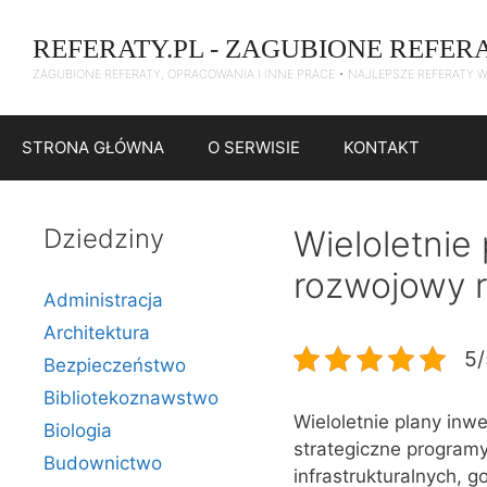
Przejdź
do
REFERATY.PL - ZAGUBIONE REFER
treści
ZAGUBIONE REFERATY, OPRACOWANIA I INNE PRACE • NAJLEPSZE REFERATY 
STRONA GŁÓWNA
O SERWISIE
KONTAKT
Dziedziny
Wieloletnie
rozwojowy 
Administracja
Architektura
5/
Bezpieczeństwo
Bibliotekoznawstwo
Wieloletnie plany inw
Biologia
strategiczne programy
Budownictwo
infrastrukturalnych, 