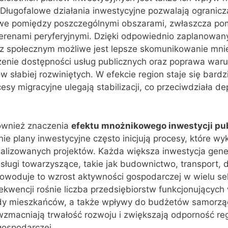
 Długofalowe działania inwestycyjne pozwalają ogranicz
we pomiędzy poszczególnymi obszarami, zwłaszcza po
 terenami peryferyjnymi. Dzięki odpowiednio zaplanowa
raz społecznym możliwe jest lepsze skomunikowanie mni
zenie dostępności usług publicznych oraz poprawa war
słabiej rozwiniętych. W efekcie region staje się bardzi
sy migracyjne ulegają stabilizacji, co przeciwdziała de
ównież znaczenia
efektu mnożnikowego inwestycji pub
tnie plany inwestycyjne często inicjują procesy, które w
ealizowanych projektów. Każda większa inwestycja gene
ługi towarzyszące, takie jak budownictwo, transport, 
Powoduje to wzrost aktywności gospodarczej w wielu se
kwencji rośnie liczba przedsiębiorstw funkcjonujących 
ody mieszkańców, a także wpływy do budżetów samorz
zmacniają trwałość rozwoju i zwiększają odporność re
gospodarczej.