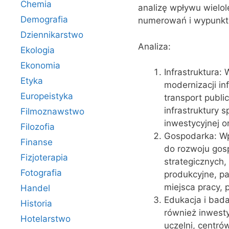
Chemia
analizę wpływu wielol
Demografia
numerowań i wypunk
Dziennikarstwo
Analiza:
Ekologia
Ekonomia
Infrastruktura: 
Etyka
modernizacji inf
Europeistyka
transport publ
infrastruktury s
Filmoznawstwo
inwestycyjnej o
Filozofia
Gospodarka: Wp
Finanse
do rozwoju gos
Fizjoterapia
strategicznych,
Fotografia
produkcyjne, pa
miejsca pracy, 
Handel
Edukacja i bada
Historia
również inwest
Hotelarstwo
uczelni, centró