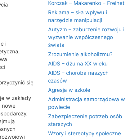
Korczak – Makarenko – Freinet
ycia
Reklama – siła wpływu i
narzędzie manipulacji
Autyzm – zaburzenie rozwoju i
wyzwanie współczesnego
e i
świata
getyczna,
Zrozumienie alkoholizmu?
awa
AIDS – dżuma XX wieku
ci
AIDS – choroba naszych
czasów
rzyczynić się
Agresja w szkole
w
cje w zakłady
Administracja samorządowa w
zą nowe
powiecie
ospodarczy.
Zabezpieczenie potrzeb osób
ejmują
starszych
esnych
Wzory i stereotypy społeczne
 rozwojowi