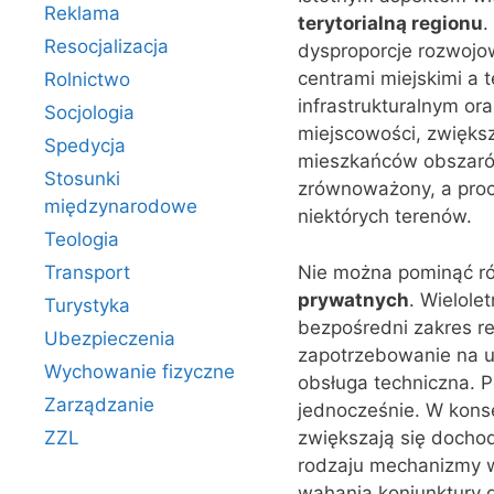
Reklama
terytorialną regionu
.
Resocjalizacja
dysproporcje rozwojo
centrami miejskimi a
Rolnictwo
infrastrukturalnym o
Socjologia
miejscowości, zwięks
Spedycja
mieszkańców obszarów 
Stosunki
zrównoważony, a proce
międzynarodowe
niektórych terenów.
Teologia
Nie można pominąć r
Transport
prywatnych
. Wielole
Turystyka
bezpośredni zakres r
Ubezpieczenia
zapotrzebowanie na us
Wychowanie fizyczne
obsługa techniczna. 
Zarządzanie
jednocześnie. W konse
zwiększają się doch
ZZL
rodzaju mechanizmy w
wahania koniunktury 