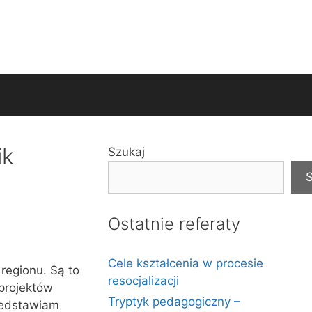
ik
Szukaj
S
Ostatnie referaty
Cele kształcenia w procesie
regionu. Są to
resocjalizacji
 projektów
Tryptyk pedagogiczny –
rzedstawiam