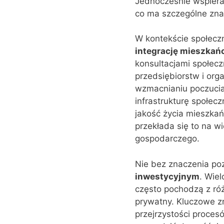
Jednocześnie wspiera
co ma szczególne zn
W kontekście społecz
integrację mieszkań
konsultacjami społecz
przedsiębiorstw i org
wzmacnianiu poczucia
infrastrukturę społec
jakość życia mieszkań
przekłada się to na w
gospodarczego.
Nie bez znaczenia po
inwestycyjnym
. Wie
często pochodzą z róż
prywatny. Kluczowe z
przejrzystości proces