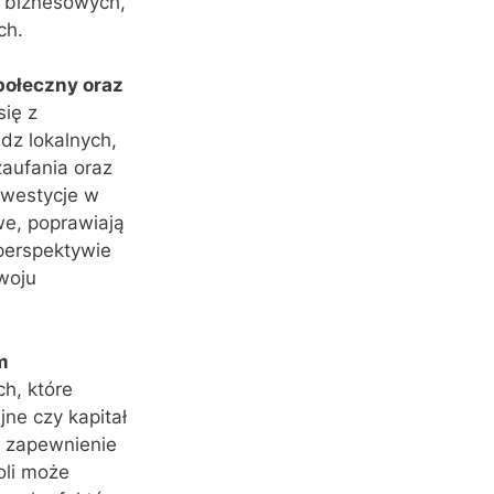
i biznesowych,
ch.
połeczny oraz
się z
dz lokalnych,
zaufania oraz
nwestycje w
we, poprawiają
perspektywie
woju
m
h, które
jne czy kapitał
z zapewnienie
oli może