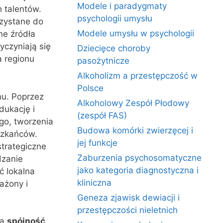
Modele i paradygmaty
h talentów.
psychologii umysłu
zystane do
Modele umysłu w psychologii
e źródła
zyczyniają się
Dziecięce choroby
a regionu
pasożytnicze
Alkoholizm a przestępczość w
Polsce
nu. Poprzez
Alkoholowy Zespół Płodowy
dukację i
(zespół FAS)
go, tworzenia
Budowa komórki zwierzęcej i
eszkańców.
jej funkcje
trategiczne
Zaburzenia psychosomatyczne
dzanie
jako kategoria diagnostyczna i
ć lokalna
kliniczna
ażony i
Geneza zjawisk dewiacji i
przestępczości nieletnich
na
spójność