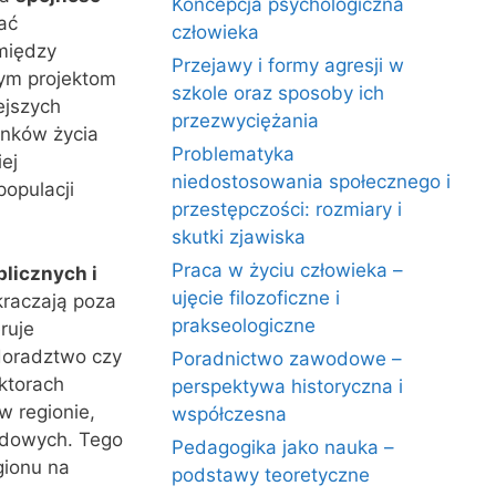
Koncepcja psychologiczna
ać
człowieka
między
Przejawy i formy agresji w
nym projektom
szkole oraz sposoby ich
ejszych
przezwyciężania
unków życia
Problematyka
ej
niedostosowania społecznego i
populacji
przestępczości: rozmiary i
skutki zjawiska
Praca w życiu człowieka –
licznych i
ujęcie filozoficzne i
ykraczają poza
prakseologiczne
ruje
doradztwo czy
Poradnictwo zawodowe –
ktorach
perspektywa historyczna i
w regionie,
współczesna
ądowych. Tego
Pedagogika jako nauka –
gionu na
podstawy teoretyczne