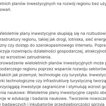
etnich planów inwestycyjnych na rozwój regionu bez uż
towań.
Wieloletnie plany inwestycyjne skupiają się na rozbudowi
rastruktury regionu, takiej jak drogi, lotniska, sieć ener
iczny czy dostęp do szerokopasmowego internetu. Popr
przyja rozwinięciu działalności gospodarczej, atrakcyjnoś
raz wzrostowi zatrudnienia.
rowadzenie wieloletnich planów inwestycyjnych może p
podarczego regionu poprzez wsparcie rozwoju sektoró
 takich jak przemysł, technologie czy turystyka. Inwesty
rki technologiczne czy infrastrukturę turystyczną twor
przyciągają inwestycje zagraniczne i stymulują wzrost g
nia naukowe: Wieloletnie plany inwestycyjne często ob
ycje w edukację i badania naukowe. Tworzenie nowocz
w badawczych i inkubatorów przedsiębiorczości sprzyja