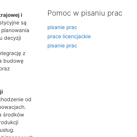
Pomoc w pisaniu prac
rajowej i
stycyjne są
pisanie prac
ć planowania
prace licencjackie
u decyzji
pisanie prac
ntegrację z
na budowę
oraz
ji
dchodzenie od
nowacjach.
a środków
rodukcji
usług.