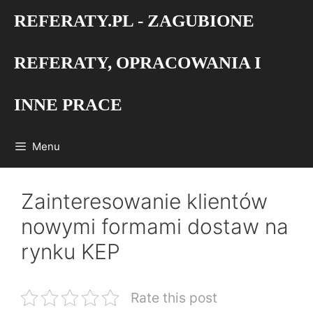
Przejdź
REFERATY.PL - ZAGUBIONE
do
treści
REFERATY, OPRACOWANIA I
INNE PRACE
Menu
Zainteresowanie klientów
nowymi formami dostaw na
rynku KEP
Rate this post