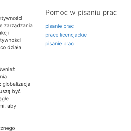
Pomoc w pisaniu prac
ktywności
ie zarządzania
pisanie prac
kcji
prace licencjackie
ktywności
pisanie prac
co działa
ównież
nia
 globalizacja
uszą być
ągłe
mi, aby
cznego