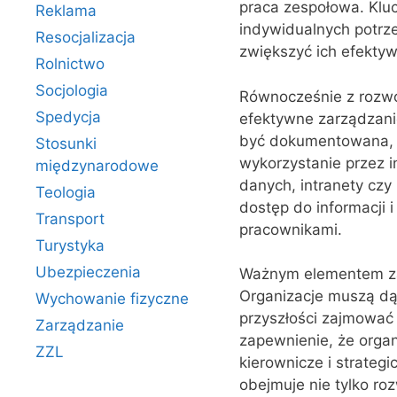
praca zespołowa. Klu
Reklama
indywidualnych potrz
Resocjalizacja
zwiększyć ich efekty
Rolnictwo
Socjologia
Równocześnie z rozwo
Spedycja
efektywne zarządzani
być dokumentowana, p
Stosunki
wykorzystanie przez i
międzynarodowe
danych, intranety czy
Teologia
dostęp do informacji 
Transport
pracownikami.
Turystyka
Ubezpieczenia
Ważnym elementem zar
Organizacje muszą dąż
Wychowanie fizyczne
przyszłości zajmować 
Zarządzanie
zapewnienie, że orga
ZZL
kierownicze i strateg
obejmuje nie tylko roz