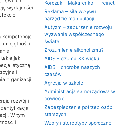
ji swoich
Korczak – Makarenko – Freinet
cję wydajności
Reklama – siła wpływu i
efekcie
narzędzie manipulacji
Autyzm – zaburzenie rozwoju i
wyzwanie współczesnego
ą kompetencje
świata
 umiejętności,
Zrozumienie alkoholizmu?
ania
takie jak
AIDS – dżuma XX wieku
ecjalistyczną,
AIDS – choroba naszych
acyjne i
czasów
ia organizacji
Agresja w szkole
Administracja samorządowa w
powiecie
ają rozwój i
Zabezpieczenie potrzeb osób
dentyfikacja
starszych
acji. W tym
tności i
Wzory i stereotypy społeczne