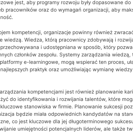
czowe jest, aby programy rozwoju były dopasowane do
eb pracowników oraz do wymagań organizacji, aby mak
wność.
jem kompetencji, organizacje powinny również zwraca
e wiedzą. Wiedza, którą pracownicy zdobywają i rozwij
rzechowywana i udostępniana w sposób, który pozwala
nnych członków zespołu. Systemy zarządzania wiedzą, t
 platformy e-learningowe, mogą wspierać ten proces, uł
i najlepszych praktyk oraz umożliwiając wymianę wiedz
ządzania kompetencjami jest również planowanie karier
yć do identyfikowania i rozwijania talentów, które mo
kluczowe stanowiska w firmie. Planowanie sukcesji po
nizacja będzie miała odpowiednich kandydatów na sta
iczne, co jest kluczowe dla jej długoterminowego sukces
wijanie umiejętności potencjalnych liderów, ale także t