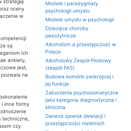
w strategię
Modele i paradygmaty
oraz oceny
psychologii umysłu
naczenie w
Modele umysłu w psychologii
Dziecięce choroby
pasożytnicze
kompetencji
Alkoholizm a przestępczość w
dza są
Polsce
aganiom ich
ak ankiety,
Alkoholowy Zespół Płodowy
uczowe jest,
(zespół FAS)
o pozwala na
Budowa komórki zwierzęcej i
jej funkcje
Zaburzenia psychosomatyczne
doskonalenie
jako kategoria diagnostyczna i
i inne formy
kliniczna
podnoszenie
Geneza zjawisk dewiacji i
 techniczne,
przestępczości nieletnich
zasem czy