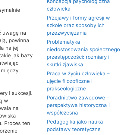
Koncepcja psychologiczna
człowieka
symalnie
Przejawy i formy agresji w
szkole oraz sposoby ich
ć uwagę na
przezwyciężania
ają, powinna
Problematyka
 na jej
niedostosowania społecznego i
akie jak bazy
przestępczości: rozmiary i
atwiając
skutki zjawiska
y między
Praca w życiu człowieka –
ujęcie filozoficzne i
prakseologiczne
y i sukcesji.
Poradnictwo zawodowe –
gą w
perspektywa historyczna i
zwala na
współczesna
nowiska
Pedagogika jako nauka –
u. Proces ten
podstawy teoretyczne
worzenie