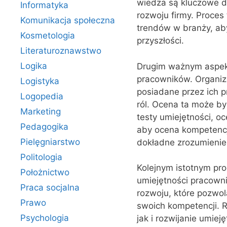
wiedza są kluczowe dl
Informatyka
rozwoju firmy. Proce
Komunikacja społeczna
trendów w branży, ab
Kosmetologia
przyszłości.
Literaturoznawstwo
Logika
Drugim ważnym aspek
pracowników. Organiza
Logistyka
posiadane przez ich 
Logopedia
ról. Ocena ta może by
Marketing
testy umiejętności, o
Pedagogika
aby ocena kompetencji
Pielęgniarstwo
dokładne zrozumienie
Politologia
Kolejnym istotnym pro
Położnictwo
umiejętności pracowni
Praca socjalna
rozwoju, które pozwo
Prawo
swoich kompetencji. 
Psychologia
jak i rozwijanie umiej