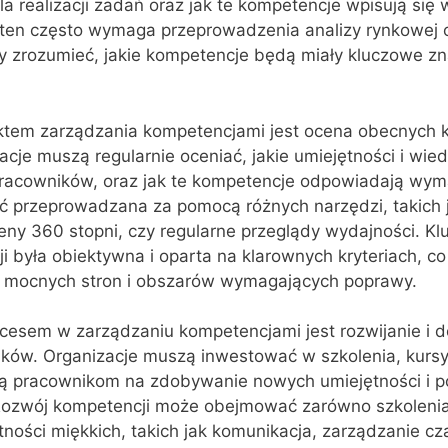
a realizacji zadań oraz jak te kompetencje wpisują się 
s ten często wymaga przeprowadzenia analizy rynkowej 
y zrozumieć, jakie kompetencje będą miały kluczowe z
tem zarządzania kompetencjami jest ocena obecnych 
cje muszą regularnie oceniać, jakie umiejętności i wie
pracowników, oraz jak te kompetencje odpowiadają wym
ć przeprowadzana za pomocą różnych narzędzi, takich j
ceny 360 stopni, czy regularne przeglądy wydajności. Kl
 była obiektywna i oparta na klarownych kryteriach, c
 mocnych stron i obszarów wymagających poprawy.
cesem w zarządzaniu kompetencjami jest rozwijanie i 
ków. Organizacje muszą inwestować w szkolenia, kursy 
lą pracownikom na zdobywanie nowych umiejętności i 
Rozwój kompetencji może obejmować zarówno szkolenia
ętności miękkich, takich jak komunikacja, zarządzanie c