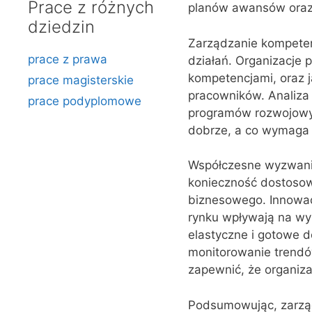
Prace z różnych
planów awansów oraz 
dziedzin
Zarządzanie kompeten
prace z prawa
działań. Organizacje 
kompetencjami, oraz ja
prace magisterskie
pracowników. Analiza
prace podyplomowe
programów rozwojowyc
dobrze, a co wymaga
Współczesne wyzwani
konieczność dostosowa
biznesowego. Innowacj
rynku wpływają na wy
elastyczne i gotowe d
monitorowanie trendó
zapewnić, że organiz
Podsumowując, zarzą