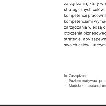
zarządzania, który wp
strategicznych celów.
kompetencji pracownik
kompetencjami wymaga
zarządzania wiedzą or
otoczenia biznesoweg
strategie, aby zapewn
swoich celów i utrzym
Kategorie
Zarządzanie
Poziom motywacji pra
Modele kompetencji (