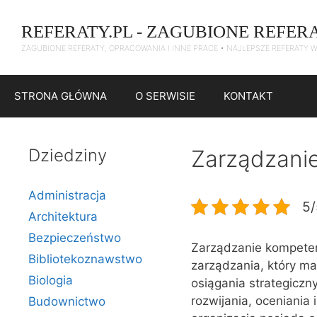
Przejdź
do
REFERATY.PL - ZAGUBIONE REFER
treści
ZAGUBIONE REFERATY, OPRACOWANIA I INNE PRACE • NAJLEPSZE REFERATY 
STRONA GŁÓWNA
O SERWISIE
KONTAKT
Dziedziny
Zarządzani
Administracja
5/
Architektura
Bezpieczeństwo
Zarządzanie kompete
Bibliotekoznawstwo
zarządzania, który ma
Biologia
osiągania strategiczn
rozwijania, oceniania
Budownictwo