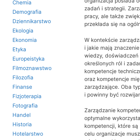
organizacja posiada o
Chemia
zadań i strategii. Za
Demografia
pracy, ale także zwię
Dziennikarstwo
przekłada się na ogóln
Ekologia
W kontekście zarządz
Ekonomia
i jakie mają znaczeni
Etyka
wiedzy, doświadczeń 
Europeistyka
określonych ról i zada
Filmoznawstwo
kompetencje techniczn
Filozofia
oraz kompetencje mięk
zarządzające. Oba typ
Finanse
i powinny być rozwija
Fizjoterapia
Fotografia
Zarządzanie kompetenc
Handel
optymalne wykorzystan
Historia
kompetencji, które są
Hotelarstwo
celu organizacje muszą