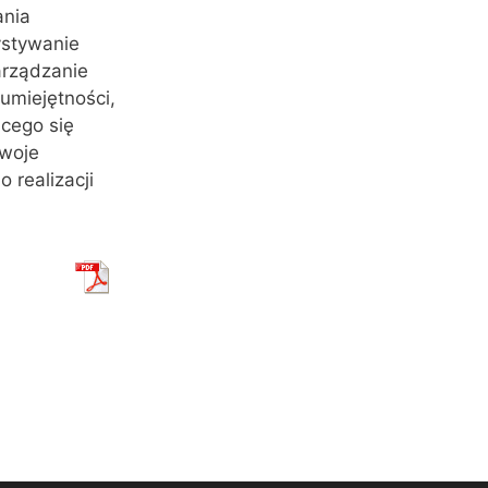
ania
ystywanie
arządzanie
miejętności,
cego się
swoje
 realizacji