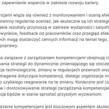
zapewnianie wsparcia w zakresie rozwoju kariery.
cjami wiąże się również z monitorowaniem i oceną efe
powinny regularnie oceniać, jak skuteczne są ich strateg
kie rezultaty przynoszą w zakresie wydajności i satysfa
 wyników, feedback od pracowników oraz przegląd efe
h mogą dostarczyć cennych informacji na temat tego, 
 poprawy.
a związane z zarządzaniem kompetencjami obejmują r
nia strategii do dynamicznie zmieniającego się otocze
e technologiczne, zmiany w regulacjach prawnych oraz
magania dotyczące kompetencji, dlatego organizacje m
o szybkiego reagowania na te zmiany. Konieczne jest ci
w i dostosowywanie strategii zarządzania kompetencja
acja będzie w stanie sprostać przyszłym wyzwaniom.
dzanie kompetencjami jest kluczowym aspektem skute