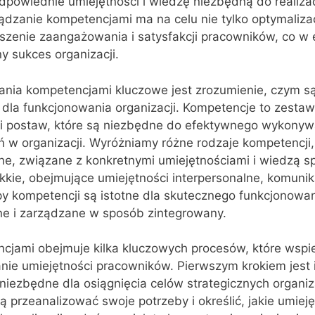
dpowiednie umiejętności i wiedzę niezbędną do realizac
rządzanie kompetencjami ma na celu nie tylko optymaliza
kszenie zaangażowania i satysfakcji pracowników, co w 
y sukces organizacji.
ania kompetencjami kluczowe jest zrozumienie, czym s
e dla funkcjonowania organizacji. Kompetencje to zestaw
i postaw, które są niezbędne do efektywnego wykonyw
ń w organizacji. Wyróżniamy różne rodzaje kompetencji, 
e, związane z konkretnymi umiejętnościami i wiedzą sp
kie, obejmujące umiejętności interpersonalne, komunik
y kompetencji są istotne dla skutecznego funkcjonowan
ne i zarządzane w sposób zintegrowany.
jami obejmuje kilka kluczowych procesów, które wspier
ie umiejętności pracowników. Pierwszym krokiem jest i
 niezbędne dla osiągnięcia celów strategicznych organiz
 przeanalizować swoje potrzeby i określić, jakie umieję