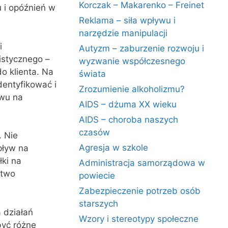
Korczak – Makarenko – Freinet
 i opóźnień w
Reklama – siła wpływu i
narzędzie manipulacji
i
Autyzm – zaburzenie rozwoju i
istycznego –
wyzwanie współczesnego
o klienta. Na
świata
entyfikować i
Zrozumienie alkoholizmu?
ywu na
AIDS – dżuma XX wieku
AIDS – choroba naszych
czasów
. Nie
Agresja w szkole
pływ na
łki na
Administracja samorządowa w
stwo
powiecie
Zabezpieczenie potrzeb osób
starszych
 działań
Wzory i stereotypy społeczne
być różne