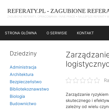
Przejdź
do
REFERATY.PL - ZAGUBIONE REFER
treści
ZAGUBIONE REFERATY, OPRACOWANIA I INNE PRACE • NAJLEPSZE REFERATY 
STRONA GŁÓWNA
O SERWISIE
KONTAKT
Dziedziny
Zarządzani
logistyczny
Administracja
Architektura
Ra
Bezpieczeństwo
Bibliotekoznawstwo
Zarządzanie ryzykiem
Biologia
skutecznego i efekty
Budownictwo
zależny od wielu czyn