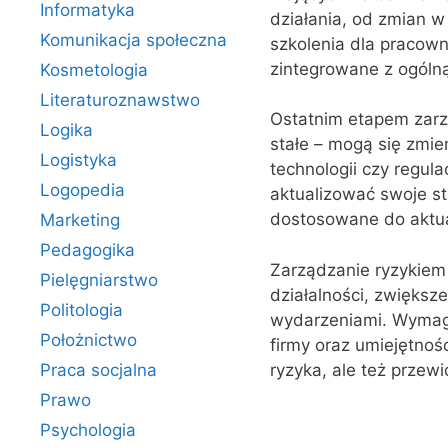
Informatyka
działania, od zmian w
Komunikacja społeczna
szkolenia dla pracown
zintegrowane z ogólną 
Kosmetologia
Literaturoznawstwo
Ostatnim etapem zarzą
Logika
stałe – mogą się zmi
Logistyka
technologii czy regul
Logopedia
aktualizować swoje st
dostosowane do aktu
Marketing
Pedagogika
Zarządzanie ryzykiem 
Pielęgniarstwo
działalności, zwiększ
Politologia
wydarzeniami. Wymaga 
Położnictwo
firmy oraz umiejętnoś
ryzyka, ale też przew
Praca socjalna
Prawo
Psychologia