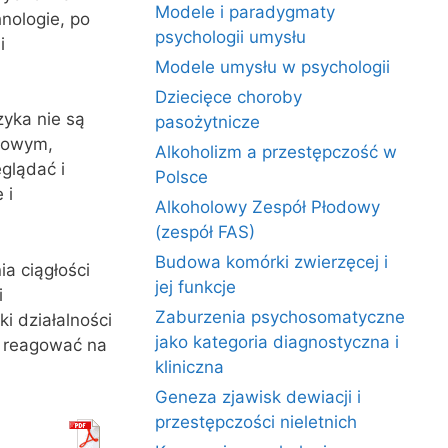
Modele i paradygmaty
nologie, po
psychologii umysłu
i
Modele umysłu w psychologii
Dziecięce choroby
zyka nie są
pasożytnicze
esowym,
Alkoholizm a przestępczość w
glądać i
Polsce
 i
Alkoholowy Zespół Płodowy
(zespół FAS)
Budowa komórki zwierzęcej i
a ciągłości
jej funkcje
i
Zaburzenia psychosomatyczne
i działalności
jako kategoria diagnostyczna i
o reagować na
kliniczna
Geneza zjawisk dewiacji i
przestępczości nieletnich