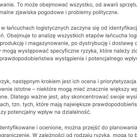
owanie. To może obejmować wszystko, od awarii sprzętu
malne zjawiska pogodowe i problemy polityczne.
w łańcuchach logistycznych zaczyna się od identyfikacj
ń. Obejmuje to analizę wszystkich etapów łańcucha log
produkcję i magazynowanie, po dystrybucję i dostawę d
 mogą występować specyficzne ryzyka, które należy zid
 prawdopodobieństwa wystąpienia i potencjalnego wpł
zyk, następnym krokiem jest ich ocena i priorytetyzacja
ównie istotne – niektóre mogą mieć znacznie większy w
 inne. Dlatego ważne jest, aby skoncentrować swoje wysi
kach, tzn. tych, które mają największe prawdopodobień
szy potencjalny wpływ na działalność.
identyfikowane i ocenione, można przejść do planowania
ograniczenie. W zależności od rodzaju ryzyka, mogą to 