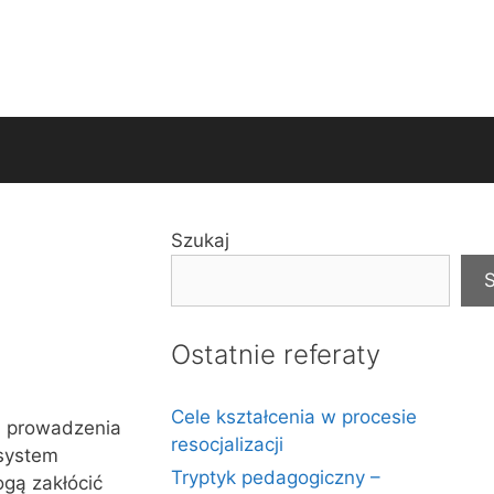
Szukaj
S
Ostatnie referaty
Cele kształcenia w procesie
m prowadzenia
resocjalizacji
 system
Tryptyk pedagogiczny –
ogą zakłócić