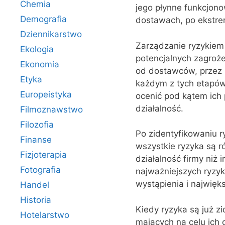
Chemia
jego płynne funkcjon
Demografia
dostawach, po ekstre
Dziennikarstwo
Zarządzanie ryzykiem 
Ekologia
potencjalnych zagroże
Ekonomia
od dostawców, przez 
Etyka
każdym z tych etapów
Europeistyka
ocenić pod kątem ich
działalność.
Filmoznawstwo
Filozofia
Po zidentyfikowaniu ry
Finanse
wszystkie ryzyka są r
Fizjoterapia
działalność firmy niż
Fotografia
najważniejszych ryzy
wystąpienia i najwięk
Handel
Historia
Kiedy ryzyka są już z
Hotelarstwo
mających na celu ich 