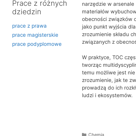
Prace z różnych
narzędzie w arsenale
dziedzin
materiałów wybuchowy
obecności związków o
prace z prawa
jako punkt wyjścia dl
zrozumienie składu c
prace magisterskie
związanych z obecnoś
prace podyplomowe
W praktyce, TOC częst
tworząc multidyscypl
temu możliwe jest nie
zrozumienie, jak te zw
prowadzą do ich rozkł
ludzi i ekosystemów.
Kategorie
Chemia