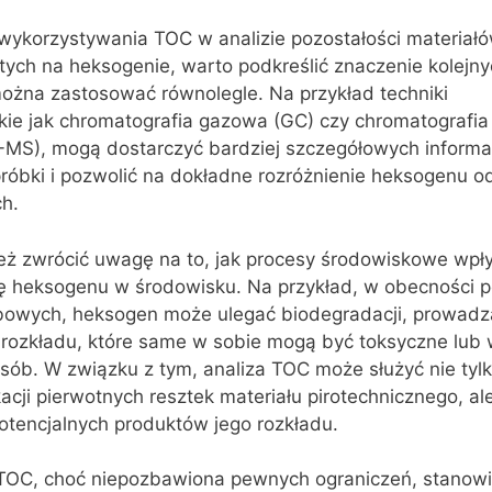
wykorzystywania TOC w analizie pozostałości materiał
tych na heksogenie, warto podkreślić znaczenie kolejn
można zastosować równolegle. Na przykład techniki
kie jak chromatografia gazowa (GC) czy chromatografia
MS), mogą dostarczyć bardziej szczegółowych informac
óbki i pozwolić na dokładne rozróżnienie heksogenu o
h.
eż zwrócić uwagę na to, jak procesy środowiskowe wpł
cję heksogenu w środowisku. Na przykład, w obecności
owych, heksogen może ulegać biodegradacji, prowadz
rozkładu, które same w sobie mogą być toksyczne lub
ób. W związku z tym, analiza TOC może służyć nie tylk
acji pierwotnych resztek materiału pirotechnicznego, al
otencjalnych produktów jego rozkładu.
TOC, choć niepozbawiona pewnych ograniczeń, stanow