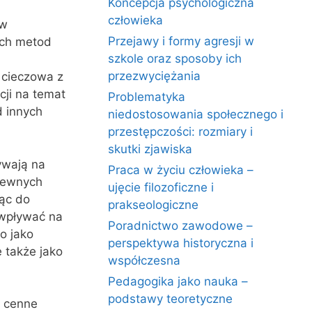
Koncepcja psychologiczna
człowieka
ów
Przejawy i formy agresji w
ych metod
szkole oraz sposoby ich
przezwyciężania
 cieczowa z
ji na temat
Problematyka
d innych
niedostosowania społecznego i
przestępczości: rozmiary i
skutki zjawiska
ywają na
Praca w życiu człowieka –
 pewnych
ujęcie filozoficzne i
ąc do
prakseologiczne
 wpływać na
Poradnictwo zawodowe –
o jako
perspektywa historyczna i
e także jako
współczesna
Pedagogika jako nauka –
podstawy teoretyczne
i cenne