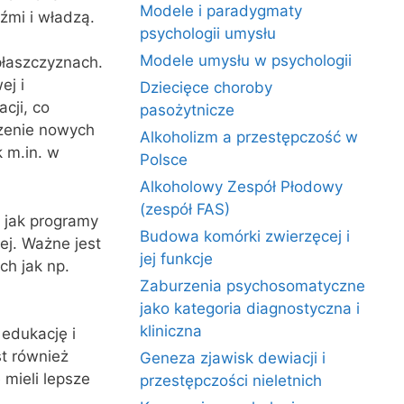
Modele i paradygmaty
dźmi i władzą.
psychologii umysłu
Modele umysłu w psychologii
płaszczyznach.
ej i
Dziecięce choroby
cji, co
pasożytnicze
rzenie nowych
Alkoholizm a przestępczość w
k m.in. w
Polsce
Alkoholowy Zespół Płodowy
(zespół FAS)
 jak programy
Budowa komórki zwierzęcej i
ej. Ważne jest
jej funkcje
ch jak np.
Zaburzenia psychosomatyczne
jako kategoria diagnostyczna i
kliniczna
edukację i
t również
Geneza zjawisk dewiacji i
 mieli lepsze
przestępczości nieletnich