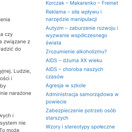
Korczak – Makarenko – Freinet
Reklama – siła wpływu i
narzędzie manipulacji
zenia
o
Autyzm – zaburzenie rozwoju i
na czy
wyzwanie współczesnego
a związane z
świata
wadzić do
Zrozumienie alkoholizmu?
AIDS – dżuma XX wieku
AIDS – choroba naszych
jnej. Ludzie,
czasów
ści i
Agresja w szkole
oby
lnie narażone
Administracja samorządowa w
powiecie
Zabezpieczenie potrzeb osób
wych i
starszych
 system nie
Wzory i stereotypy społeczne
 To może