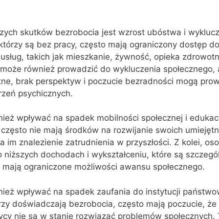
zych skutków bezrobocia jest wzrost ubóstwa i wykluc
którzy są bez pracy, często mają ograniczony dostęp d
sług, takich jak mieszkanie, żywność, opieka zdrowot
 może również prowadzić do wykluczenia społecznego, 
ne, brak perspektyw i poczucie bezradności mogą pro
urzeń psychicznych.
ież wpływać na spadek mobilności społecznej i edukacy
, często nie mają środków na rozwijanie swoich umiejętno
nia im znalezienie zatrudnienia w przyszłości. Z kolei, os
 niższych dochodach i wykształceniu, które są szczegó
o mają ograniczone możliwości awansu społecznego.
ież wpływać na spadek zaufania do instytucji państwo
órzy doświadczają bezrobocia, często mają poczucie, że
litycy nie są w stanie rozwiązać problemów społecznych.