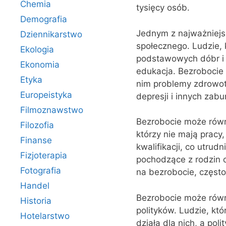
Chemia
tysięcy osób.
Demografia
Jednym z najważniejs
Dziennikarstwo
społecznego. Ludzie, 
Ekologia
podstawowych dóbr i u
Ekonomia
edukacja. Bezrobocie
Etyka
nim problemy zdrowot
Europeistyka
depresji i innych zab
Filmoznawstwo
Bezrobocie może równ
Filozofia
którzy nie mają pracy
Finanse
kwalifikacji, co utrud
Fizjoterapia
pochodzące z rodzin o
Fotografia
na bezrobocie, częst
Handel
Bezrobocie może równ
Historia
polityków. Ludzie, kt
Hotelarstwo
działa dla nich, a po