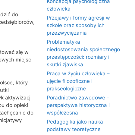
Koncepcja psychologiczna
człowieka
adzić do
Przejawy i formy agresji w
zedsiębiorców,
szkole oraz sposoby ich
przezwyciężania
Problematyka
niedostosowania społecznego i
żować się w
przestępczości: rozmiary i
nowych miejsc
skutki zjawiska
Praca w życiu człowieka –
ujęcie filozoficzne i
lsce, który
prakseologiczne
utki
yk aktywizacji
Poradnictwo zawodowe –
u do opieki
perspektywa historyczna i
 zachęcanie do
współczesna
nicjatywy
Pedagogika jako nauka –
podstawy teoretyczne