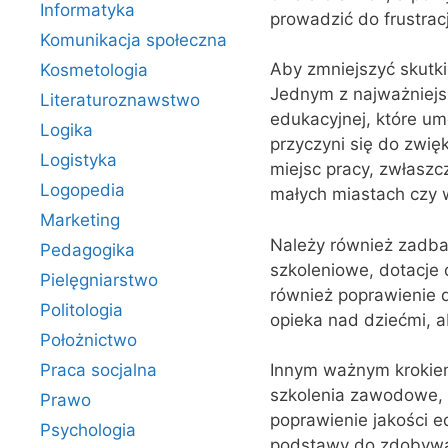
Informatyka
prowadzić do frustracj
Komunikacja społeczna
Aby zmniejszyć skutki
Kosmetologia
Jednym z najważniejsz
Literaturoznawstwo
edukacyjnej, które umo
Logika
przyczyni się do zwię
Logistyka
miejsc pracy, zwłaszc
Logopedia
małych miastach czy 
Marketing
Należy również zadba
Pedagogika
szkoleniowe, dotacje 
Pielęgniarstwo
również poprawienie d
Politologia
opieka nad dziećmi, 
Położnictwo
Praca socjalna
Innym ważnym krokiem
szkolenia zawodowe, z
Prawo
poprawienie jakości e
Psychologia
podstawy do zdobywani