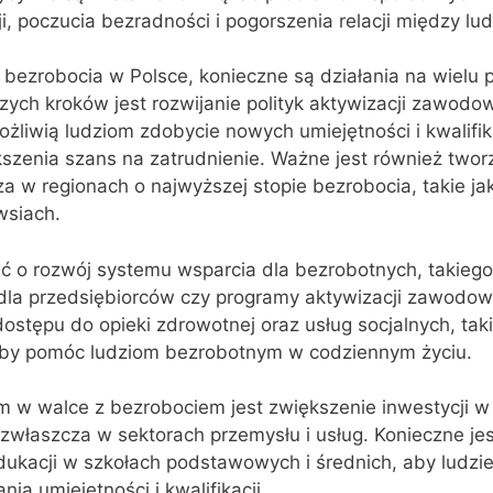
i, poczucia bezradności i pogorszenia relacji między lu
 bezrobocia w Polsce, konieczne są działania na wielu 
ych kroków jest rozwijanie polityk aktywizacji zawodow
żliwią ludziom zdobycie nowych umiejętności i kwalifika
kszenia szans na zatrudnienie. Ważne jest również two
za w regionach o najwyższej stopie bezrobocia, takie ja
wsiach.
ć o rozwój systemu wsparcia dla bezrobotnych, takiego
dla przedsiębiorców czy programy aktywizacji zawodow
ostępu do opieki zdrowotnej oraz usług socjalnych, taki
aby pomóc ludziom bezrobotnym w codziennym życiu.
 w walce z bezrobociem jest zwiększenie inwestycji w 
właszcza w sektorach przemysłu i usług. Konieczne jes
dukacji w szkołach podstawowych i średnich, aby ludzie
a umiejętności i kwalifikacji.