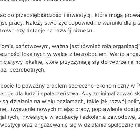
ć do przedsiębiorczości i inwestycji, które mogą prow
jsc pracy. Należy stworzyć odpowiednie warunki dla pr
atkowe czy dotacje na rozwój biznesu.
iomie państwowym, ważna jest również rola organizacji
eczności lokalnych w walce z bezrobociem. Warto anga
inicjatywy lokalne, które przyczyniają się do tworzenia 
udzi bezrobotnych.
ocie to poważny problem społeczno-ekonomiczny w Po
cje dla ludzi i społeczeństwa. Aby zminimalizować sk
są działania na wielu poziomach, takie jak rozwój polit
ej, tworzenie nowych miejsc pracy, poprawienie dostęp
cjalnych, inwestycje w edukację i szkolenia zawodowe,
nwestycji oraz angażowanie się w działania społeczne i i