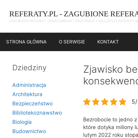
Przejdź
do
REFERATY.PL - ZAGUBIONE REFER
treści
ZAGUBIONE REFERATY, OPRACOWANIA I INNE PRACE • NAJLEPSZE REFERATY 
STRONA GŁÓWNA
O SERWISIE
KONTAKT
Dziedziny
Zjawisko be
konsekwenc
Administracja
Architektura
5/
Bezpieczeństwo
Bibliotekoznawstwo
Bezrobocie to jedno 
Biologia
które dotyka miliony
Budownictwo
lutym 2022 roku stopa