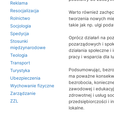
Reklama
Resocjalizacja
Warto również zachęca
Rolnictwo
tworzenia nowych mie
takie jak np. ulgi pod
Socjologia
Spedycja
Oprócz działań na poz
Stosunki
pozarządowych i społ
międzynarodowe
działania społeczne i 
Teologia
pracy i wsparcia dla l
Transport
Podsumowując, bezrob
Turystyka
ma poważne konsekwen
Ubezpieczenia
bezrobocia, konieczne 
Wychowanie fizyczne
zawodowej i edukacyjn
Zarządzanie
zdrowotnej i usług so
ZZL
przedsiębiorczości i i
lokalne.