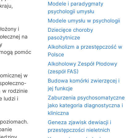
Modele i paradygmaty
raju,
psychologii umysłu
Modele umysłu w psychologii
łożony i
Dziecięce choroby
ołecznej na
pasożytnicze
y
Alkoholizm a przestępczość w
i mogą pomóc
Polsce
Alkoholowy Zespół Płodowy
(zespół FAS)
nomicznej w
Budowa komórki zwierzęcej i
 społeczno-
jej funkcje
 w rodzinie
Zaburzenia psychosomatyczne
ludzi i
jako kategoria diagnostyczna i
kliniczna
 poziomach.
Geneza zjawisk dewiacji i
panie
przestępczości nieletnich
iedziny