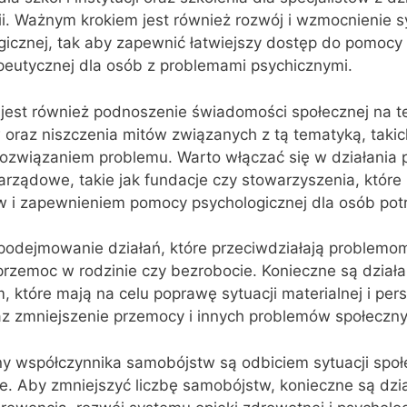
trii. Ważnym krokiem jest również rozwój i wzmocnienie 
gicznej, tak aby zapewnić łatwiejszy dostęp do pomocy
apeutycznej dla osób z problemami psychicznymi.
jest również podnoszenie świadomości społecznej na t
raz niszczenia mitów związanych z tą tematyką, takich
rozwiązaniem problemu. Warto włączać się w działani
arządowe, takie jak fundacje czy stowarzyszenia, które 
 i zapewnieniem pomocy psychologicznej dla osób pot
 podejmowanie działań, które przeciwdziałają problemo
 przemoc w rodzinie czy bezrobocie. Konieczne są działa
które mają na celu poprawę sytuacji materialnej i per
z zmniejszenie przemocy i innych problemów społeczny
 współczynnika samobójstw są odbiciem sytuacji społe
. Aby zmniejszyć liczbę samobójstw, konieczne są dzia