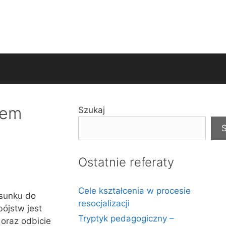
iem
Szukaj
S
Ostatnie referaty
Cele kształcenia w procesie
osunku do
resocjalizacji
bójstw jest
Tryptyk pedagogiczny –
oraz odbicie