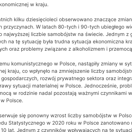
ekonomicznej w kraju.
tnich kilku dziesięcioleci obserwowano znaczące zmian
 przyczynach. W latach 80-tych i 90-tych ubiegłego wi
o najwyższej liczbie samobójstw na świecie. Jednym z
h na tę sytuację była trudna sytuacja ekonomiczna kra
h oraz problemy związane z alkoholizmem i przemocą 
emu komunistycznego w Polsce, nastąpiły zmiany w syt
j kraju, co wpłynęło na zmniejszenie liczby samobójst
gospodarczych, rozwój prywatnego sektora oraz integr
prawy sytuacji materialnej w Polsce. Jednocześnie, pro
emocą w rodzinie nadal pozostają ważnymi czynnikami 
 w Polsce.
bserwuje się ponowny wzrost liczby samobójstw w Pols
du Statystycznego w 2020 roku w Polsce zanotowano 
10 lat. Jednym z czynników wpływających na tę sytuacj