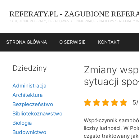
Przejdź
do
REFERATY.PL - ZAGUBIONE REFER
treści
ZAGUBIONE REFERATY, OPRACOWANIA I INNE PRACE • NAJLEPSZE REFERATY 
STRONA GŁÓWNA
O SERWISIE
KONTAKT
Dziedziny
Zmiany wsp
sytuacji sp
Administracja
Architektura
5/
Bezpieczeństwo
Bibliotekoznawstwo
Współczynnik samobój
Biologia
liczby ludności. W Po
Budownictwo
często traktowany ja