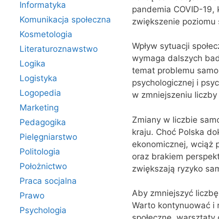
Informatyka
pandemia COVID-19, kt
Komunikacja społeczna
zwiększenie poziomu s
Kosmetologia
Wpływ sytuacji społec
Literaturoznawstwo
wymaga dalszych bada
Logika
temat problemu samob
Logistyka
psychologicznej i ps
Logopedia
w zmniejszeniu liczb
Marketing
Zmiany w liczbie samo
Pedagogika
kraju. Choć Polska do
Pielęgniarstwo
ekonomicznej, wciąż 
Politologia
oraz brakiem perspek
Położnictwo
zwiększają ryzyko sa
Praca socjalna
Aby zmniejszyć liczbę
Prawo
Warto kontynuować i 
Psychologia
społeczne, warsztaty d