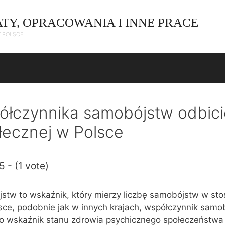
ATY, OPRACOWANIA I INNE PRACE
W POLSCE
ółczynnika samobójstw odbic
ołecznej w Polsce
5 - (1 vote)
stw to wskaźnik, który mierzy liczbę samobójstw w st
lsce, podobnie jak w innych krajach, współczynnik samo
ko wskaźnik stanu zdrowia psychicznego społeczeństwa 