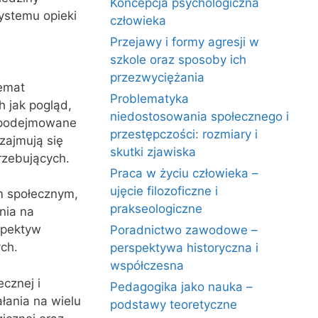
Koncepcja psychologiczna
systemu opieki
człowieka
Przejawy i formy agresji w
szkole oraz sposoby ich
przezwyciężania
emat
Problematyka
 jak pogląd,
niedostosowania społecznego i
a podejmowane
przestępczości: rozmiary i
zajmują się
skutki zjawiska
rzebujących.
Praca w życiu człowieka –
ujęcie filozoficzne i
m społecznym,
prakseologiczne
nia na
spektyw
Poradnictwo zawodowe –
ch.
perspektywa historyczna i
współczesna
cznej i
Pedagogika jako nauka –
łania na wielu
podstawy teoretyczne