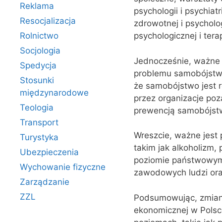
Reklama
psychologii i psychia
Resocjalizacja
zdrowotnej i psycholo
Rolnictwo
psychologicznej i ter
Socjologia
Jednocześnie, ważne 
Spedycja
problemu samobójstw o
Stosunki
że samobójstwo jest 
międzynarodowe
przez organizacje poz
Teologia
prewencją samobójstw
Transport
Wreszcie, ważne jest
Turystyka
takim jak alkoholizm,
Ubezpieczenia
poziomie państwowym, 
Wychowanie fizyczne
zawodowych ludzi ora
Zarządzanie
ZZL
Podsumowując, zmiany
ekonomicznej w Polsce