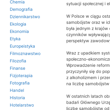
Chemia
sytuacji społecznej i 
Demografia
W Polsce w ciągu osta
Dziennikarstwo
samobójstw oraz w ich
Ekologia
była jednym z krajów 
Ekonomia
czynników wpływającyc
Etyka
perspektyw zawodowyc
Europeistyka
Wraz z upadkiem syst
Filmoznawstwo
społeczno-ekonomiczne
Filozofia
Wprowadzenie reform 
Finanse
przyczyniły się do po
Fizjoterapia
z alkoholizmem i prz
Fotografia
na liczbę samobójstw
Handel
W ostatnich latach o
Historia
badań Głównego Urzę
Hotelarstwo
liczbę samobójstw od 