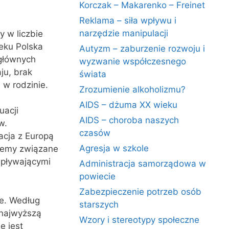
Korczak – Makarenko – Freinet
Reklama – siła wpływu i
narzędzie manipulacji
y w liczbie
eku Polska
Autyzm – zaburzenie rozwoju i
 głównych
wyzwanie współczesnego
ju, brak
świata
w rodzinie.
Zrozumienie alkoholizmu?
AIDS – dżuma XX wieku
uacji
AIDS – choroba naszych
w.
czasów
acja z Europą
Agresja w szkole
blemy związane
wpływającymi
Administracja samorządowa w
powiecie
Zabezpieczenie potrzeb osób
ce. Według
starszych
najwyższą
Wzory i stereotypy społeczne
ę jest