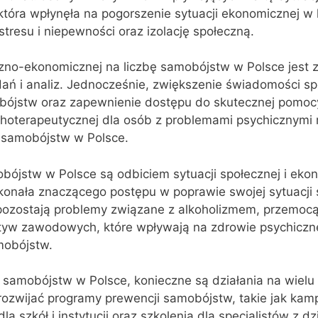
óra wpłynęła na pogorszenie sytuacji ekonomicznej w k
tresu i niepewności oraz izolację społeczną.
zno-ekonomicznej na liczbę samobójstw w Polsce jest z
ń i analiz. Jednocześnie, zwiększenie świadomości sp
ójstw oraz zapewnienie dostępu do skutecznej pomoc
ychoterapeutycznej dla osób z problemami psychicznym
y samobójstw w Polsce.
bójstw w Polsce są odbiciem sytuacji społecznej i eko
konała znaczącego postępu w poprawie swojej sytuacji
pozostają problemy związane z alkoholizmem, przemocą
tyw zawodowych, które wpływają na zdrowie psychiczne 
mobójstw.
 samobójstw w Polsce, konieczne są działania na wielu
rozwijać programy prewencji samobójstw, takie jak kam
la szkół i instytucji oraz szkolenia dla specjalistów z dz