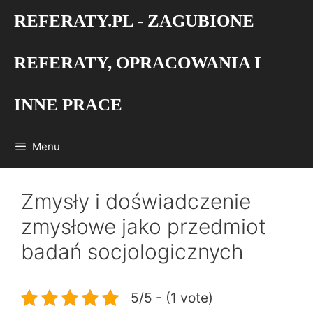
Przejdź
REFERATY.PL - ZAGUBIONE
do
treści
REFERATY, OPRACOWANIA I
INNE PRACE
Menu
Zmysły i doświadczenie
zmysłowe jako przedmiot
badań socjologicznych
5/5 - (1 vote)