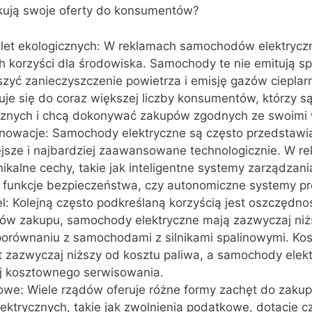
kują swoje oferty do konsumentów?
alet ekologicznych: W reklamach samochodów elektrycz
ch korzyści dla środowiska. Samochody te nie emitują spa
yć zanieczyszczenie powietrza i emisję gazów cieplar
uje się do coraz większej liczby konsumentów, którzy 
icznych i chcą dokonywać zakupów zgodnych ze swoimi 
innowacje: Samochody elektryczne są często przedstawi
jsze i najbardziej zaawansowane technologicznie. W r
nikalne cechy, takie jak inteligentne systemy zarządzani
unkcje bezpieczeństwa, czy autonomiczne systemy p
l: Kolejną często podkreślaną korzyścią jest oszczędn
ów zakupu, samochody elektryczne mają zazwyczaj niż
porównaniu z samochodami z silnikami spalinowymi. Kosz
st zazwyczaj niższy od kosztu paliwa, a samochody elek
 kosztownego serwisowania.
owe: Wiele rządów oferuje różne formy zachęt do zaku
trycznych, takie jak zwolnienia podatkowe, dotacje cz