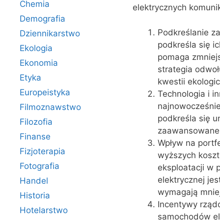
Chemia
elektrycznych komuni
Demografia
Podkreślanie z
Dziennikarstwo
podkreśla się i
Ekologia
pomaga zmniejsz
Ekonomia
strategia odwoł
Etyka
kwestii ekolog
Europeistyka
Technologia i 
najnowocześnie
Filmoznawstwo
podkreśla się u
Filozofia
zaawansowane f
Finanse
Wpływ na portfe
Fizjoterapia
wyższych koszt
Fotografia
eksploatacji w 
elektrycznej je
Handel
wymagają mniej
Historia
Incentywy rząd
Hotelarstwo
samochodów elek