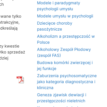
Modele i paradygmaty
ch
psychologii umysłu
Modele umysłu w psychologii
awane tylko
trakcyjne,
Dziecięce choroby
dkreślają
pasożytnicze
Alkoholizm a przestępczość w
Polsce
zy kwestie
Alkoholowy Zespół Płodowy
ylko sprzedaż
(zespół FAS)
dziej
Budowa komórki zwierzęcej i
jej funkcje
Zaburzenia psychosomatyczne
jako kategoria diagnostyczna i
kliniczna
Geneza zjawisk dewiacji i
przestępczości nieletnich