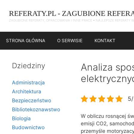
Przejdź
do
REFERATY.PL - ZAGUBIONE REFER
treści
ZAGUBIONE REFERATY, OPRACOWANIA I INNE PRACE • NAJLEPSZE REFERATY 
STRONA GŁÓWNA
O SERWISIE
KONTAKT
Dziedziny
Analiza sp
elektryczny
Administracja
Architektura
5/
Bezpieczeństwo
Bibliotekoznawstwo
W obliczu rosnącej św
Biologia
emisji CO2, samochody
Budownictwo
przemyśle motoryzac