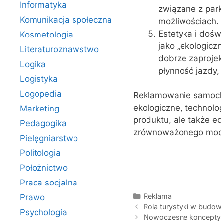
Informatyka
związane z par
Komunikacja społeczna
możliwościach.
Estetyka i doś
Kosmetologia
jako „ekologicz
Literaturoznawstwo
dobrze zaproje
Logika
płynność jazdy, 
Logistyka
Logopedia
Reklamowanie samocho
ekologiczne, technolo
Marketing
produktu, ale także e
Pedagogika
zrównoważonego mode
Pielęgniarstwo
Politologia
Położnictwo
Praca socjalna
Kategorie
Reklama
Prawo
Rola turystyki w budo
Psychologia
Nowoczesne koncepty 