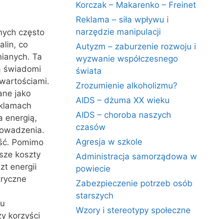
Korczak – Makarenko – Freinet
Reklama – siła wpływu i
narzędzie manipulacji
nych często
lin, co
Autyzm – zaburzenie rozwoju i
nianych. Ta
wyzwanie współczesnego
są świadomi
świata
wartościami.
Zrozumienie alkoholizmu?
ane jako
AIDS – dżuma XX wieku
eklamach
AIDS – choroba naszych
a energią,
czasów
rowadzenia.
Agresja w szkole
ość. Pomimo
sze koszty
Administracja samorządowa w
t energii
powiecie
tryczne
Zabezpieczenie potrzeb osób
starszych
pu
Wzory i stereotypy społeczne
y korzyści