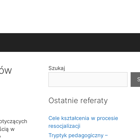
dów
Szukaj
S
Ostatnie referaty
Cele kształcenia w procesie
dotyczących
resocjalizacji
ścią w
Tryptyk pedagogiczny –
w