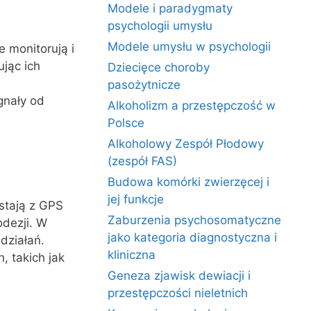
Modele i paradygmaty
psychologii umysłu
Modele umysłu w psychologii
 monitorują i
ując ich
Dziecięce choroby
pasożytnicze
gnały od
Alkoholizm a przestępczość w
Polsce
Alkoholowy Zespół Płodowy
(zespół FAS)
Budowa komórki zwierzęcej i
jej funkcje
stają z GPS
Zaburzenia psychosomatyczne
dezji. W
jako kategoria diagnostyczna i
działań.
kliniczna
 takich jak
Geneza zjawisk dewiacji i
przestępczości nieletnich