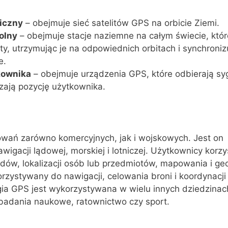
iczny
– obejmuje sieć satelitów GPS na orbicie Ziemi.
olny
– obejmuje stacje naziemne na całym świecie, które
ity, utrzymując je na odpowiednich orbitach i synchroniz
e.
kownika
– obejmuje urządzenia GPS, które odbierają sy
czają pozycję użytkownika.
wań zarówno komercyjnych, jak i wojskowych. Jest on
igacji lądowej, morskiej i lotniczej. Użytkownicy korzy
ów, lokalizacji osób lub przedmiotów, mapowania i geo
rzystywany do nawigacji, celowania broni i koordynacji 
a GPS jest wykorzystywana w wielu innych dziedzinach,
 badania naukowe, ratownictwo czy sport.