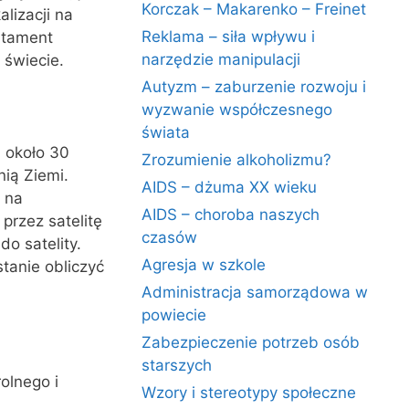
Korczak – Makarenko – Freinet
lizacji na
Reklama – siła wpływu i
rtament
narzędzie manipulacji
 świecie.
Autyzm – zaburzenie rozwoju i
wyzwanie współczesnego
świata
i około 30
Zrozumienie alkoholizmu?
nią Ziemi.
AIDS – dżuma XX wieku
 na
AIDS – choroba naszych
przez satelitę
czasów
o satelity.
Agresja w szkole
tanie obliczyć
Administracja samorządowa w
powiecie
Zabezpieczenie potrzeb osób
starszych
olnego i
Wzory i stereotypy społeczne