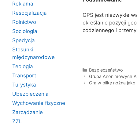
Reklama
Resocjalizacja
GPS jest niezwykle w
Rolnictwo
określanie pozycji geo
codziennego i przemys
Socjologia
Spedycja
Stosunki
międzynarodowe
Teologia
Kategorie
Bezpieczeństwo
Transport
Grupa Anonimowych Alk
Gra w piłkę nożną jako 
Turystyka
Ubezpieczenia
Wychowanie fizyczne
Zarządzanie
ZZL