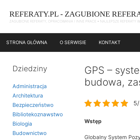
Przejdź
do
REFERATY.PL - ZAGUBIONE REFER
treści
ZAGUBIONE REFERATY, OPRACOWANIA I INNE PRACE • NAJLEPSZE REFERATY 
STRONA GŁÓWNA
O SERWISIE
KONTAKT
Dziedziny
GPS – syste
budowa, za
Administracja
Architektura
5/
Bezpieczeństwo
Bibliotekoznawstwo
Wstęp
Biologia
Budownictwo
Globalny System Pozy