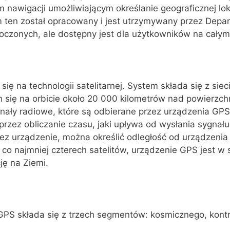
 nawigacji umożliwiającym określanie geograficznej loka
m ten został opracowany i jest utrzymywany przez Depa
czonych, ale dostępny jest dla użytkowników na całym
ię na technologii satelitarnej. System składa się z siec
h się na orbicie około 20 000 kilometrów nad powierzch
ygnały radiowe, które są odbierane przez urządzenia GPS
przez obliczanie czasu, jaki upływa od wysłania sygnału 
ez urządzenie, można określić odległość od urządzenia d
co najmniej czterech satelitów, urządzenie GPS jest w s
ję na Ziemi.
S składa się z trzech segmentów: kosmicznego, kontr