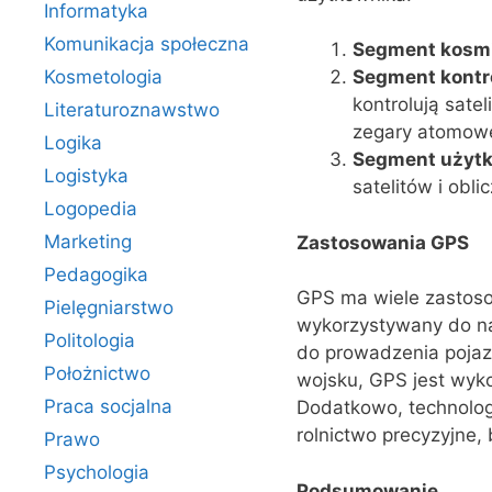
Informatyka
Komunikacja społeczna
Segment kosm
Kosmetologia
Segment kontr
kontrolują satel
Literaturoznawstwo
zegary atomow
Logika
Segment użyt
Logistyka
satelitów i obli
Logopedia
Marketing
Zastosowania GPS
Pedagogika
GPS ma wiele zastoso
Pielęgniarstwo
wykorzystywany do naw
Politologia
do prowadzenia pojazd
Położnictwo
wojsku, GPS jest wyko
Praca socjalna
Dodatkowo, technologi
rolnictwo precyzyjne,
Prawo
Psychologia
Podsumowanie