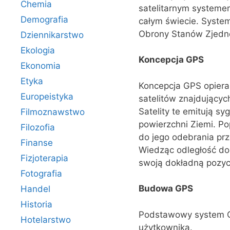
Chemia
satelitarnym systemem
Demografia
całym świecie. Syste
Obrony Stanów Zjedno
Dziennikarstwo
Ekologia
Koncepcja GPS
Ekonomia
Etyka
Koncepcja GPS opiera s
Europeistyka
satelitów znajdującyc
Satelity te emitują s
Filmoznawstwo
powierzchni Ziemi. Po
Filozofia
do jego odebrania prz
Finanse
Wiedząc odległość do 
Fizjoterapia
swoją dokładną pozyc
Fotografia
Budowa GPS
Handel
Historia
Podstawowy system GP
Hotelarstwo
użytkownika.