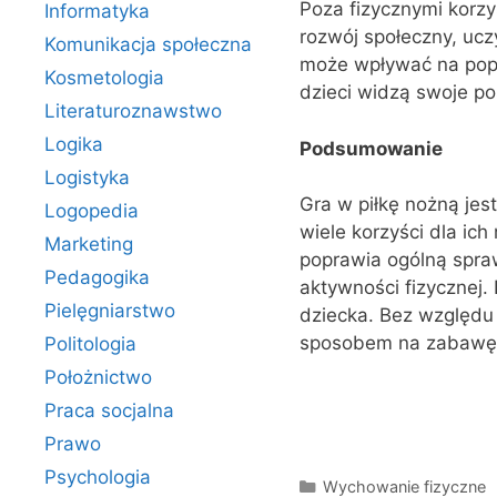
Poza fizycznymi korzy
Informatyka
rozwój społeczny, uczy
Komunikacja społeczna
może wpływać na popr
Kosmetologia
dzieci widzą swoje pos
Literaturoznawstwo
Logika
Podsumowanie
Logistyka
Gra w piłkę nożną jest
Logopedia
wiele korzyści dla ic
Marketing
poprawia ogólną spr
Pedagogika
aktywności fizycznej
Pielęgniarstwo
dziecka. Bez względu
sposobem na zabawę 
Politologia
Położnictwo
Praca socjalna
Prawo
Psychologia
Kategorie
Wychowanie fizyczne