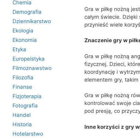
Chemia
Gra w piłkę nożną jest
Demografia
całym świecie. Dzięki
Dziennikarstwo
przynieść wiele korzyś
Ekologia
Ekonomia
Znaczenie gry w piłk
Etyka
Gra w piłkę nożną ang
Europeistyka
fizycznej. Dzieci, któr
Filmoznawstwo
koordynację i wytrzym
Filozofia
elementem gry, takim j
Finanse
Gra w piłkę nożną rów
Fizjoterapia
kontrolować swoje cia
Fotografia
pod presją, co przyczy
Handel
Historia
Inne korzyści z gry w
Hotelarstwo