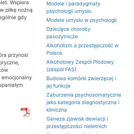
let. Wspiera
Modele i paradygmaty
 w piłkę nożną
psychologii umysłu
ególnie gdy
Modele umysłu w psychologii
Dziecięce choroby
pasożytnicze
Alkoholizm a przestępczość w
Polsce
óra przynosi
Alkoholowy Zespół Płodowy
oryczne,
(zespół FAS)
ków
i emocjonalny
Budowa komórki zwierzęcej i
spaniałym
jej funkcje
Zaburzenia psychosomatyczne
jako kategoria diagnostyczna i
kliniczna
Geneza zjawisk dewiacji i
przestępczości nieletnich