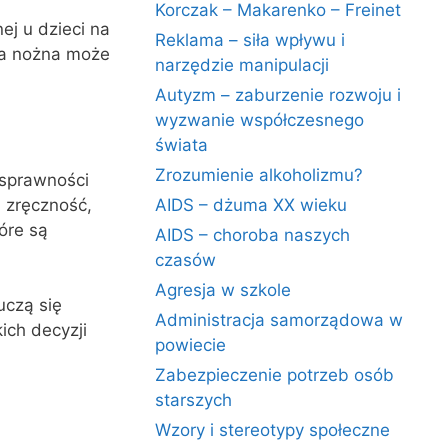
Korczak – Makarenko – Freinet
ej u dzieci na
Reklama – siła wpływu i
łka nożna może
narzędzie manipulacji
Autyzm – zaburzenie rozwoju i
wyzwanie współczesnego
świata
Zrozumienie alkoholizmu?
 sprawności
, zręczność,
AIDS – dżuma XX wieku
óre są
AIDS – choroba naszych
czasów
Agresja w szkole
uczą się
Administracja samorządowa w
ich decyzji
powiecie
Zabezpieczenie potrzeb osób
starszych
Wzory i stereotypy społeczne