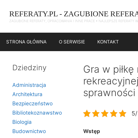
Przejdź
do
REFERATY.PL - ZAGUBIONE REFER
treści
ZAGUBIONE REFERATY, OPRACOWANIA I INNE PRACE • NAJLEPSZE REFERATY 
STRONA GŁÓWNA
O SERWISIE
KONTAKT
Dziedziny
Gra w piłkę
rekreacyjnej
Administracja
sprawności 
Architektura
Bezpieczeństwo
Bibliotekoznawstwo
5/
Biologia
Budownictwo
Wstęp