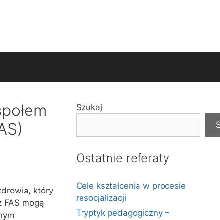
espołem
Szukaj
AS)
S
Ostatnie referaty
Cele kształcenia w procesie
drowia, który
resocjalizacji
 z FAS mogą
Tryptyk pedagogiczny –
znym