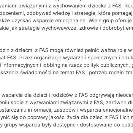
waniami związanymi z wychowaniem dziecka z FAS. Ro
dczeniami, zdobywać wiedzę i strategie, które pomaga
akże uzyskać wsparcie emocjonalne. Wiele grup oferuje 
akie jak strategie wychowawcze, zdrowie i dobrobyt emo
dzin z dziećmi z FAS mogą również pełnić ważną rolę w
at FAS. Przez organizację wydarzeń społecznych i eduk
informacyjnych i lobbing na rzecz polityk publicznych,
ększenia świadomości na temat FAS i potrzeb rodzin zm
sparcia dla dzieci i rodziców z FAS odgrywają nieocen
iu sobie z wyzwaniami związanymi z FAS, zarówno dla 
dostarczaniu informacji, zasobów i wsparcia emocjonaln
ić się do poprawy jakości życia dla dzieci z FAS i ich 
by grupy wsparcia były dostępne i dostosowane do potrz