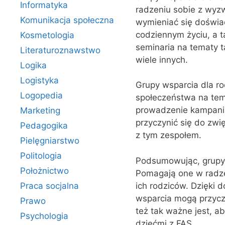
Informatyka
radzeniu sobie z wyz
Komunikacja społeczna
wymieniać się doświa
codziennym życiu, a t
Kosmetologia
seminaria na tematy t
Literaturoznawstwo
wiele innych.
Logika
Logistyka
Grupy wsparcia dla ro
Logopedia
społeczeństwa na tem
prowadzenie kampanii 
Marketing
przyczynić się do zwi
Pedagogika
z tym zespołem.
Pielęgniarstwo
Politologia
Podsumowując, grupy w
Położnictwo
Pomagają one w radzen
ich rodziców. Dzięki 
Praca socjalna
wsparcia mogą przyczyn
Prawo
też tak ważne jest, a
Psychologia
dziećmi z FAS.