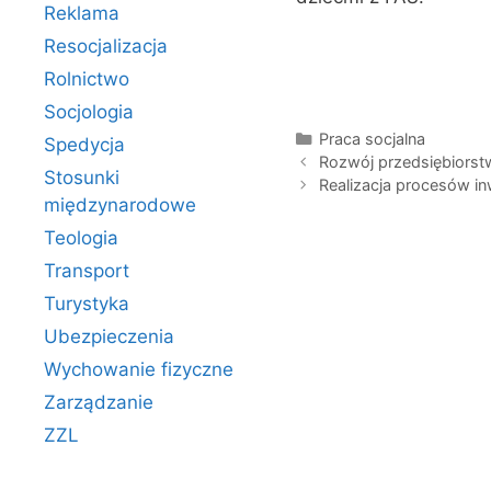
Reklama
Resocjalizacja
Rolnictwo
Socjologia
Kategorie
Praca socjalna
Spedycja
Rozwój przedsiębiorstw
Stosunki
Realizacja procesów i
międzynarodowe
Teologia
Transport
Turystyka
Ubezpieczenia
Wychowanie fizyczne
Zarządzanie
ZZL