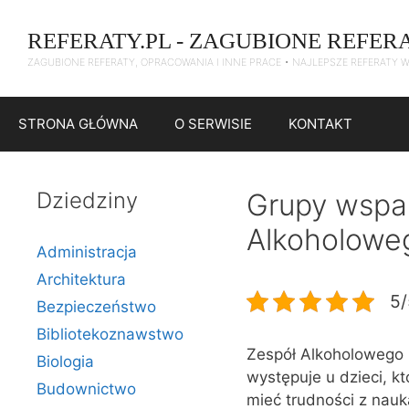
Przejdź
do
REFERATY.PL - ZAGUBIONE REFER
treści
ZAGUBIONE REFERATY, OPRACOWANIA I INNE PRACE • NAJLEPSZE REFERATY 
STRONA GŁÓWNA
O SERWISIE
KONTAKT
Dziedziny
Grupy wspar
Alkoholowe
Administracja
Architektura
5/
Bezpieczeństwo
Bibliotekoznawstwo
Zespół Alkoholowego 
Biologia
występuje u dzieci, k
Budownictwo
mieć trudności z nau