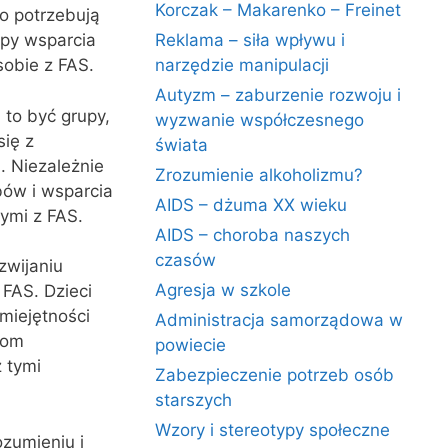
Korczak – Makarenko – Freinet
o potrzebują
upy wsparcia
Reklama – siła wpływu i
obie z FAS.
narzędzie manipulacji
Autyzm – zaburzenie rozwoju i
 to być grupy,
wyzwanie współczesnego
się z
świata
i. Niezależnie
Zrozumienie alkoholizmu?
bów i wsparcia
AIDS – dżuma XX wieku
ymi z FAS.
AIDS – choroba naszych
czasów
zwijaniu
Agresja w szkole
FAS. Dzieci
miejętności
Administracja samorządowa w
iom
powiecie
z tymi
Zabezpieczenie potrzeb osób
starszych
Wzory i stereotypy społeczne
zumieniu i