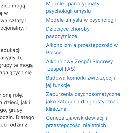
Modele i paradygmaty
dzice mogą
psychologii umysłu
ją w
Modele umysłu w psychologii
warsztaty i
cjonalny, i
Dziecięce choroby
pasożytnicze
Alkoholizm a przestępczość w
 edukacji
Polsce
acyjnych,
Alkoholowy Zespół Płodowy
 grupy te mogą
(zespół FAS)
agających się
Budowa komórki zwierzęcej i
jej funkcje
Zaburzenia psychosomatyczne
ioną rolę.
jako kategoria diagnostyczna i
dzieci, jak i
kliniczna
ego, grupy
rodzin. Dlatego
Geneza zjawisk dewiacji i
eb rodzin z
przestępczości nieletnich