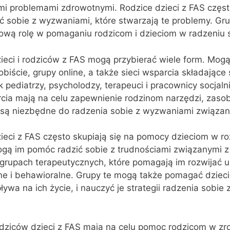
mi problemami zdrowotnymi. Rodzice dzieci z FAS częst
ć sobie z wyzwaniami, które stwarzają te problemy. Gr
wą rolę w pomaganiu rodzicom i dzieciom w radzeniu s
ieci i rodziców z FAS mogą przybierać wiele form. Mogą
obiście, grupy online, a także sieci wsparcia składające 
ak pediatrzy, psycholodzy, terapeuci i pracownicy socjaln
cia mają na celu zapewnienie rodzinom narzędzi, zaso
 są niezbędne do radzenia sobie z wyzwaniami związan
ieci z FAS często skupiają się na pomocy dzieciom w ro
ogą im pomóc radzić sobie z trudnościami związanymi z 
grupach terapeutycznych, które pomagają im rozwijać u
ne i behawioralne. Grupy te mogą także pomagać dziec
ywa na ich życie, i nauczyć je strategii radzenia sobie 
dziców dzieci z FAS mają na celu pomoc rodzicom w zro