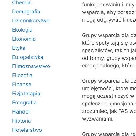
Chemia
funkcjonowaniu i inny
Demografia
wsparcia, aby poradzi
mogą odgrywać kluczo
Dziennikarstwo
Ekologia
Grupy wsparcia dla dz
Ekonomia
które spotykają się os
Etyka
specjalistów, takich j
Europeistyka
od formy, grupy wspar
emocjonalnego, które
Filmoznawstwo
Filozofia
Grupy wsparcia dla dz
Finanse
umiejętności, które m
Fizjoterapia
mogą uczestniczyć w 
Fotografia
społeczne, emocjonal
zrozumieć, jak FAS wpł
Handel
wyzwaniami.
Historia
Hotelarstwo
Grupy wsparcia dla ro