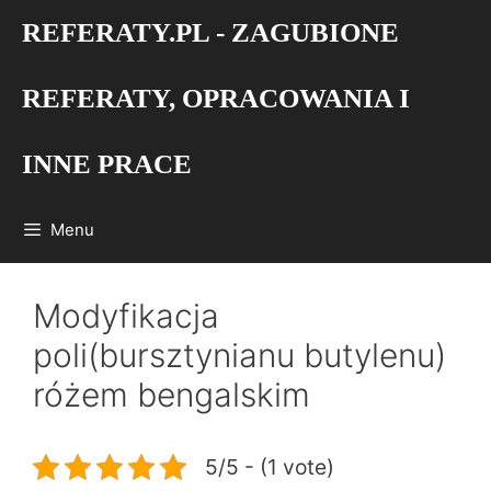
Przejdź
REFERATY.PL - ZAGUBIONE
do
treści
REFERATY, OPRACOWANIA I
INNE PRACE
Menu
Modyfikacja
poli(bursztynianu butylenu)
różem bengalskim
5/5 - (1 vote)