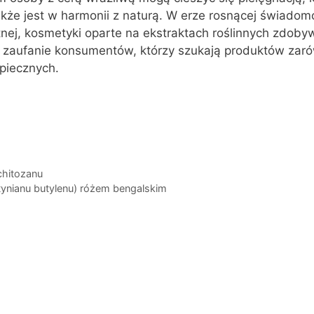
także jest w harmonii z naturą. W erze rosnącej świadom
tnej, kosmetyki oparte na ekstraktach roślinnych zdoby
i zaufanie konsumentów, którzy szukają produktów zar
zpiecznych.
chitozanu
tynianu butylenu) różem bengalskim