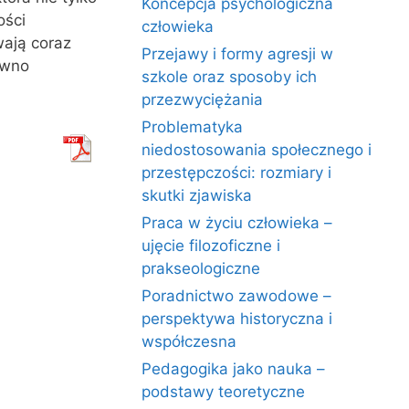
Koncepcja psychologiczna
ości
człowieka
wają coraz
Przejawy i formy agresji w
ówno
szkole oraz sposoby ich
przezwyciężania
Problematyka
niedostosowania społecznego i
przestępczości: rozmiary i
skutki zjawiska
Praca w życiu człowieka –
ujęcie filozoficzne i
prakseologiczne
Poradnictwo zawodowe –
perspektywa historyczna i
współczesna
Pedagogika jako nauka –
podstawy teoretyczne