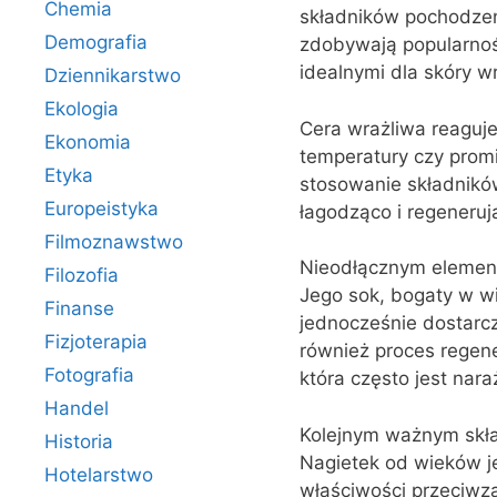
Chemia
składników pochodzen
Demografia
zdobywają popularność
idealnymi dla skóry wr
Dziennikarstwo
Ekologia
Cera wrażliwa reaguje
Ekonomia
temperatury czy prom
Etyka
stosowanie składników,
Europeistyka
łagodząco i regenerują
Filmoznawstwo
Nieodłącznym element
Filozofia
Jego sok, bogaty w wi
Finanse
jednocześnie dostarc
Fizjoterapia
również proces regene
Fotografia
która często jest nar
Handel
Kolejnym ważnym skład
Historia
Nagietek od wieków j
Hotelarstwo
właściwości przeciwz