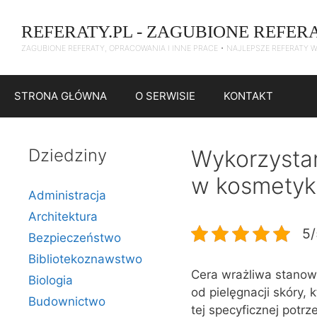
Przejdź
do
REFERATY.PL - ZAGUBIONE REFER
treści
ZAGUBIONE REFERATY, OPRACOWANIA I INNE PRACE • NAJLEPSZE REFERATY 
STRONA GŁÓWNA
O SERWISIE
KONTAKT
Dziedziny
Wykorzystan
w kosmetyka
Administracja
Architektura
5/
Bezpieczeństwo
Bibliotekoznawstwo
Cera wrażliwa stanowi
Biologia
od pielęgnacji skóry,
Budownictwo
tej specyficznej potrz