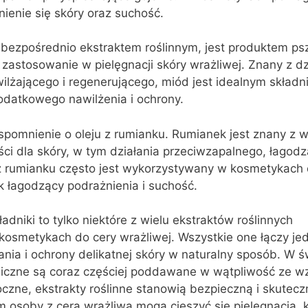
nienie się skóry oraz suchość.
t bezpośrednio ekstraktem roślinnym, jest produktem psz
 zastosowanie w pielęgnacji skóry wrażliwej. Znany z dz
ilżającego i regenerującego, miód jest idealnym składn
odatkowego nawilżenia i ochrony.
pomnienie o oleju z rumianku. Rumianek jest znany z w
ci dla skóry, w tym działania przeciwzapalnego, łagod
 z rumianku często jest wykorzystywany w kosmetykach 
ik łagodzący podrażnienia i suchość.
dniki to tylko niektóre z wielu ekstraktów roślinnych
osmetykach do cery wrażliwej. Wszystkie one łączy je
ania i ochrony delikatnej skóry w naturalny sposób. W ś
miczne są coraz częściej poddawane w wątpliwość ze wz
oczne, ekstrakty roślinne stanowią bezpieczną i skutecz
m osoby z cerą wrażliwą mogą cieszyć się pielęgnacją, k