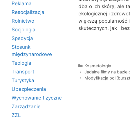
Reklama
dba o ich skórę, ale 
Resocjalizacja
ekologicznej i zdrowo
Rolnictwo
większą popularność 
skutecznych, jak i be
Socjologia
Spedycja
Stosunki
międzynarodowe
Teologia
Kategorie
Kosmetologia
Transport
Jadalne filmy na bazie 
Modyfikacja poli(bursz
Turystyka
Ubezpieczenia
Wychowanie fizyczne
Zarządzanie
ZZL