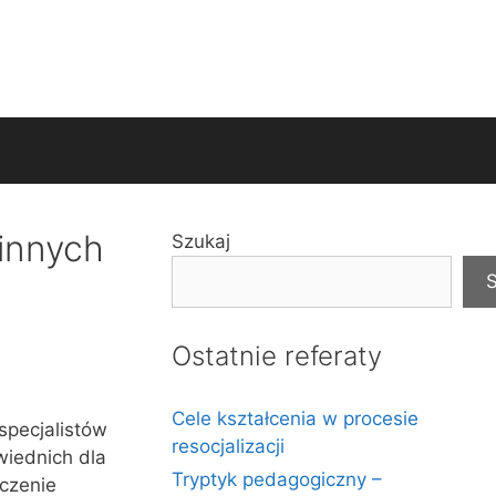
innych
Szukaj
S
Ostatnie referaty
Cele kształcenia w procesie
specjalistów
resocjalizacji
wiednich dla
Tryptyk pedagogiczny –
aczenie