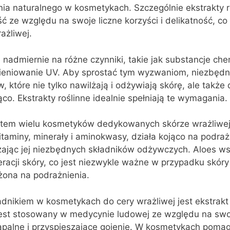
ia naturalnego w kosmetykach. Szczególnie ekstrakty r
 ze względu na swoje liczne korzyści i delikatność, co 
ażliwej.
 nadmiernie na różne czynniki, takie jak substancje che
ieniowanie UV. Aby sprostać tym wyzwaniom, niezbędn
 które nie tylko nawilżają i odżywiają skórę, ale także 
co. Ekstrakty roślinne idealnie spełniają te wymagania.
em wielu kosmetyków dedykowanych skórze wrażliwej j
taminy, minerały i aminokwasy, działa kojąco na podraż
zając jej niezbędnych składników odżywczych. Aloes 
racji skóry, co jest niezwykle ważne w przypadku skóry
ażona na podrażnienia.
nikiem w kosmetykach do cery wrażliwej jest ekstrakt 
est stosowany w medycynie ludowej ze względu na swo
apalne i przyspieszające gojenie. W kosmetykach pomag