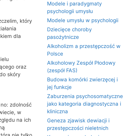
Modele i paradygmaty
psychologii umysłu
Modele umysłu w psychologii
czelim, który
iałania
Dziecięce choroby
ikiem dla
pasożytnicze
Alkoholizm a przestępczość w
Polsce
ielu
Alkoholowy Zespół Płodowy
zącego oraz
(zespół FAS)
do skóry
Budowa komórki zwierzęcej i
jej funkcje
Zaburzenia psychosomatyczne
jako kategoria diagnostyczna i
dno: zdolność
kliniczna
wiecie, w
ględu na ich
Geneza zjawisk dewiacji i
ną
przestępczości nieletnich
tóra nie tylko