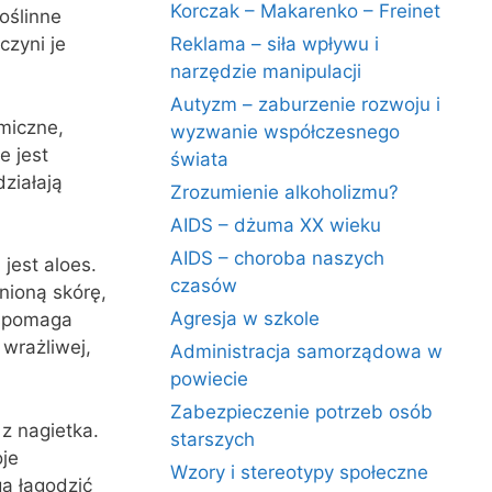
Korczak – Makarenko – Freinet
oślinne
czyni je
Reklama – siła wpływu i
narzędzie manipulacji
Autyzm – zaburzenie rozwoju i
miczne,
wyzwanie współczesnego
e jest
świata
działają
Zrozumienie alkoholizmu?
AIDS – dżuma XX wieku
AIDS – choroba naszych
est aloes.
czasów
nioną skórę,
Agresja w szkole
wspomaga
 wrażliwej,
Administracja samorządowa w
powiecie
Zabezpieczenie potrzeb osób
z nagietka.
starszych
je
Wzory i stereotypy społeczne
a łagodzić