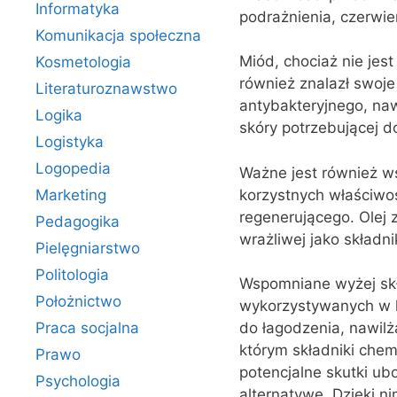
Informatyka
podrażnienia, czerwie
Komunikacja społeczna
Miód, chociaż nie jes
Kosmetologia
również znalazł swoje
Literaturoznawstwo
antybakteryjnego, naw
Logika
skóry potrzebującej d
Logistyka
Logopedia
Ważne jest również ws
korzystnych właściwoś
Marketing
regenerującego. Olej
Pedagogika
wrażliwej jako składn
Pielęgniarstwo
Politologia
Wspomniane wyżej skła
Położnictwo
wykorzystywanych w k
Praca socjalna
do łagodzenia, nawilż
którym składniki che
Prawo
potencjalne skutki ub
Psychologia
alternatywę. Dzięki ni