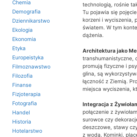
Chemia
technologią, rośnie t
Demografia
Tu pojawia się pojęci
korzeni i wyciszenia
Dziennikarstwo
światem. W tym kontek
Ekologia
dążenia.
Ekonomia
Etyka
Architektura jako Me
Europeistyka
transhumanistyczne, c
promują fizyczne i ps
Filmoznawstwo
glina, są wykorzysty
Filozofia
łączność z Ziemią. Pr
Finanse
miejsca wyciszenia, k
Fizjoterapia
Fotografia
Integracja z Żywioła
połączenie z żywiołam
Handel
surowce czy dekoracje
Historia
deszczowe, stawy czy
Hotelarstwo
z wodą. Kominki, plac