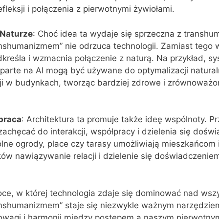
fleksji i połączenia z pierwotnymi żywiołami.
 Naturze
: Choć idea ta wydaje się sprzeczna z transh
anshumanizmem” nie odrzuca technologii. Zamiast tego 
dkreśla i wzmacnia połączenie z naturą. Na przykład, s
oparte na AI mogą być używane do optymalizacji natura
cji w budynkach, tworząc bardziej zdrowe i zrównoważo
praca
: Architektura ta promuje także ideę wspólnoty. Pr
zachęcać do interakcji, współpracy i dzielenia się dośw
ólne ogrody, place czy tarasy umożliwiają mieszkańcom 
 nawiązywanie relacji i dzielenie się doświadczeniem
e, w której technologia zdaje się dominować nad wszy
ranshumanizmem” staje się niezwykle ważnym narzędzie
owagi i harmonii między postępem a naszym pierwotny