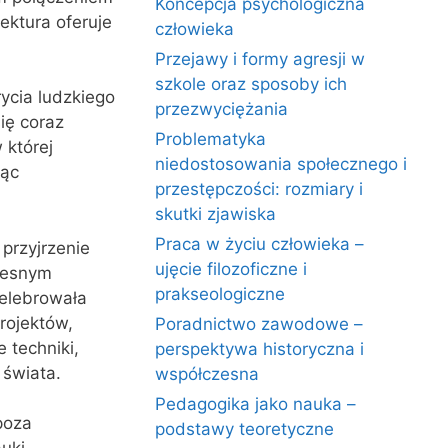
Koncepcja psychologiczna
ektura oferuje
człowieka
Przejawy i formy agresji w
szkole oraz sposoby ich
ycia ludzkiego
przezwyciężania
ię coraz
Problematyka
 której
niedostosowania społecznego i
ząc
przestępczości: rozmiary i
skutki zjawiska
Praca w życiu człowieka –
przyjrzenie
ujęcie filozoficzne i
zesnym
prakseologiczne
celebrowała
rojektów,
Poradnictwo zawodowe –
 techniki,
perspektywa historyczna i
 świata.
współczesna
Pedagogika jako nauka –
poza
podstawy teoretyczne