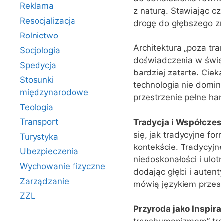
Reklama
z naturą. Stawiając cz
Resocjalizacja
drogę do głębszego zr
Rolnictwo
Architektura „poza t
Socjologia
doświadczenia w świec
Spedycja
bardziej zatarte. Cie
Stosunki
technologia nie domin
międzynarodowe
przestrzenie pełne har
Teologia
Transport
Tradycja i Współcze
się, jak tradycyjne
Turystyka
kontekście. Tradycyjne
Ubezpieczenia
niedoskonałości i ul
Wychowanie fizyczne
dodając głębi i autent
Zarządzanie
mówią językiem przes
ZZL
Przyroda jako Inspira