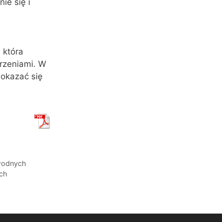
ie się i
 która
rzeniami. W
 okazać się
dwodnych
ych