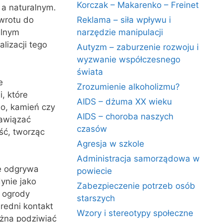
Korczak – Makarenko – Freinet
 a naturalnym.
wrotu do
Reklama – siła wpływu i
alnym
narzędzie manipulacji
lizacji tego
Autyzm – zaburzenie rozwoju i
wyzwanie współczesnego
świata
e
Zrozumienie alkoholizmu?
, które
AIDS – dżuma XX wieku
no, kamień czy
AIDS – choroba naszych
nawiązać
czasów
ość, tworząc
Agresja w szkole
Administracja samorządowa w
ę odgrywa
powiecie
ynie jako
Zabezpieczenie potrzeb osób
, ogrody
starszych
redni kontakt
Wzory i stereotypy społeczne
ożna podziwiać