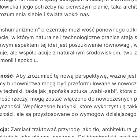
łowieka i jego potrzeby na pierwszym planie, taka archit
ozumienia siebie i świata wokół nas.
ranshumanizmem” prezentuje możliwość ponownego odkr
ie, w którym naturalne i technologiczne granice stają s
kawym aspektem tej idei jest poszukiwanie równowagi, w
uje, ale współpracuje z naturalnym środowiskiem, twor
monii i spokoju.
sność
: Aby zrozumieć tę nową perspektywę, ważne jest 
 formy budownictwa mogą być przeformułowane w nowoc
 techniki, takie jak japońska sztuka „wabi-sabi”, która 
otność rzeczy, mogą zostać włączone do nowoczesnych p
yczności. Współczesne budynki, które wykorzystują takie
złości, ale są przystosowane do wymogów dzisiejszego
cja
: Zamiast traktować przyrodę jako tło, architektura „