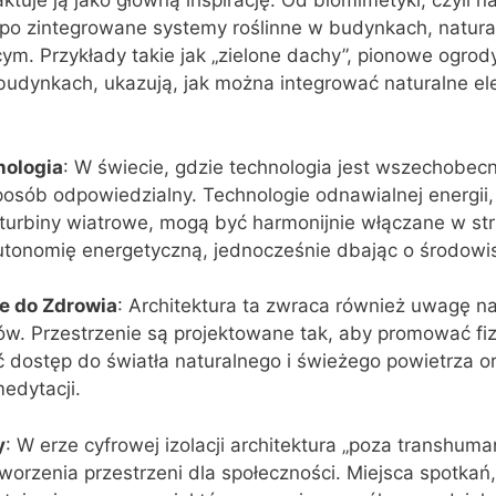
tuje ją jako główną inspirację. Od biomimetyki, czyli n
po zintegrowane systemy roślinne w budynkach, natura 
cym. Przykłady takie jak „zielone dachy”, pionowe ogrod
budynkach, ukazują, jak można integrować naturalne el
ologia
: W świecie, gdzie technologia jest wszechobec
posób odpowiedzialny. Technologie odnawialnej energii, 
turbiny wiatrowe, mogą być harmonijnie włączane w str
tonomię energetyczną, jednocześnie dbając o środowi
e do Zdrowia
: Architektura ta zwraca również uwagę na
w. Przestrzenie są projektowane tak, aby promować fi
 dostęp do światła naturalnego i świeżego powietrza o
edytacji.
y
: W erze cyfrowej izolacji architektura „poza transhum
worzenia przestrzeni dla społeczności. Miejsca spotkań,