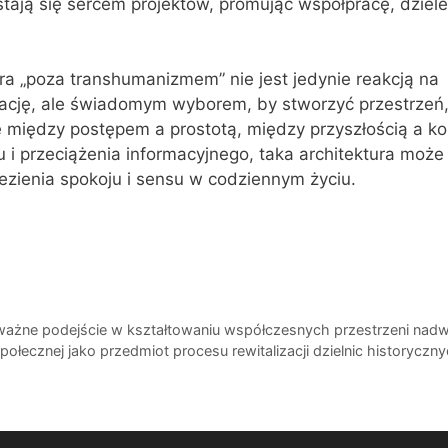
ają się sercem projektów, promując współpracę, dzielen
ra „poza transhumanizmem” nie jest jedynie reakcją na
ację, ale świadomym wyborem, by stworzyć przestrzeń,
między postępem a prostotą, między przyszłością a ko
u i przeciążenia informacyjnego, taka architektura może
zienia spokoju i sensu w codziennym życiu.
ważne podejście w kształtowaniu współczesnych przestrzeni na
ołecznej jako przedmiot procesu rewitalizacji dzielnic historyczn