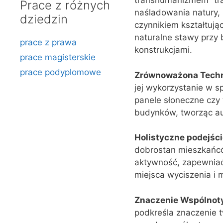
transhumanizmem” trak
Prace z różnych
naśladowania natury, 
dziedzin
czynnikiem kształtują
naturalne stawy przy 
prace z prawa
konstrukcjami.
prace magisterskie
prace podyplomowe
Zrównoważona Techn
jej wykorzystanie w s
panele słoneczne czy 
budynków, tworząc au
Holistyczne podejści
dobrostan mieszkańcó
aktywność, zapewniać
miejsca wyciszenia i m
Znaczenie Wspólnot
podkreśla znaczenie t