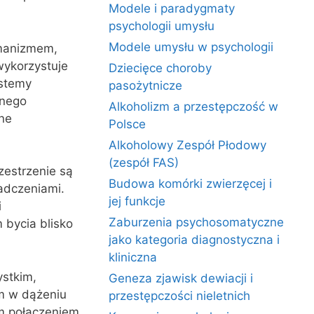
Modele i paradygmaty
psychologii umysłu
Modele umysłu w psychologii
umanizmem,
wykorzystuje
Dziecięce choroby
ystemy
pasożytnicze
lnego
Alkoholizm a przestępczość w
ne
Polsce
Alkoholowy Zespół Płodowy
(zespół FAS)
zestrzenie są
Budowa komórki zwierzęcej i
iadczeniami.
jej funkcje
i
Zaburzenia psychosomatyczne
 bycia blisko
jako kategoria diagnostyczna i
kliniczna
stkim,
Geneza zjawisk dewiacji i
m w dążeniu
przestępczości nieletnich
m połączeniem