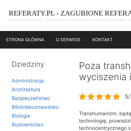
Przejdź
do
REFERATY.PL - ZAGUBIONE REFER
treści
ZAGUBIONE REFERATY, OPRACOWANIA I INNE PRACE • NAJLEPSZE REFERATY 
STRONA GŁÓWNA
O SERWISIE
KONTAKT
Dziedziny
Poza transh
wyciszenia 
Administracja
Architektura
5/
Bezpieczeństwo
Bibliotekoznawstwo
Transhumanizm, będący
Biologia
technologię, prowadzi
Budownictwo
technocentrycznego st