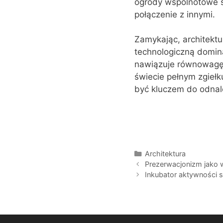
ogrody wspólnotowe st
połączenie z innymi.
Zamykając, architektu
technologiczną domin
nawiązuje równowagę 
świecie pełnym zgiełk
być kluczem do odnale
Kategorie
Architektura
Prezerwacjonizm jako 
Inkubator aktywności sp