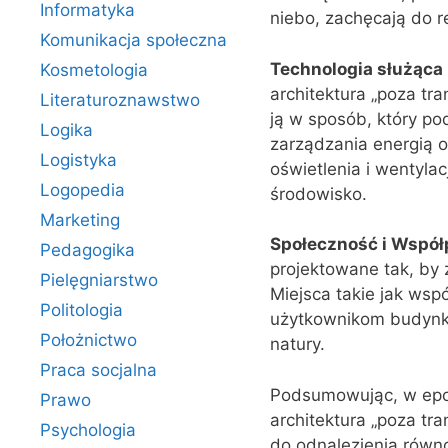
Informatyka
niebo, zachęcają do re
Komunikacja społeczna
Technologia służąca
Kosmetologia
architektura „poza tr
Literaturoznawstwo
ją w sposób, który po
Logika
zarządzania energią 
Logistyka
oświetlenia i wentyla
Logopedia
środowisko.
Marketing
Społeczność i Współ
Pedagogika
projektowane tak, by 
Pielęgniarstwo
Miejsca takie jak wsp
Politologia
użytkownikom budynków
Położnictwo
natury.
Praca socjalna
Podsumowując, w epoc
Prawo
architektura „poza t
Psychologia
do odnalezienia równ