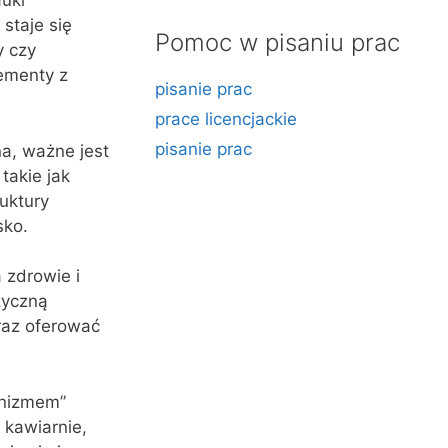
auki
staje się
Pomoc w pisaniu prac
y czy
ementy z
pisanie prac
prace licencjackie
pisanie prac
na, ważne jest
takie jak
uktury
sko.
 zdrowie i
zyczną
raz oferować
anizmem”
 kawiarnie,