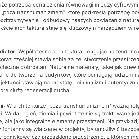
akże potrzeba odnalezienia równowagi między cyfrowym
e „poza transhumanizmem”, które podkreśla potrzebę po
, podtrzymywania i odbudowy naszych powiązań z natur
ście architektura staje się kluczowym narzędziem w rea
diator
: Współczesna architektura, reagując na tendencj
oraz częściej stawia sobie za cel stworzenie przestrzeni
ychiczne dobrostan. Naturalne materiały, takie jak drew
wane do tworzenia budynków, które pomagają ludziom 
ojektanci stawiają na prostotę, minimalizm i autentyczn
tóre służą regeneracji ducha.
mi
: W architekturze „poza transhumanizmem” ważną rol
i. Woda, ogień, ziemia i powietrze nie są traktowane jed
, ale jako integralne elementy przestrzeni. Na przykład
 fontanny są włączane w projekty, by umożliwić bezpoś
e ogniskowe czy przeszklone przestrzenie, z których m