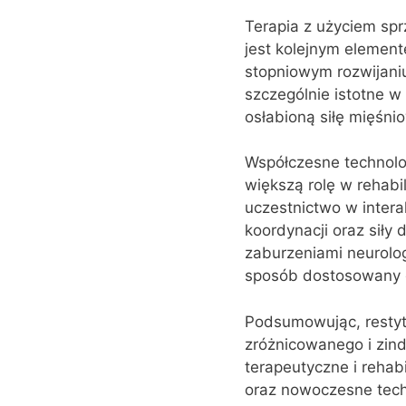
Terapia z użyciem sp
jest kolejnym element
stopniowym rozwijaniu 
szczególnie istotne w 
osłabioną siłę mięśni
Współczesne technolog
większą rolę w rehabi
uczestnictwo w intera
koordynacji oraz siły
zaburzeniami neurolog
sposób dostosowany d
Podsumowując, restytu
zróżnicowanego i zin
terapeutyczne i rehabi
oraz nowoczesne techn