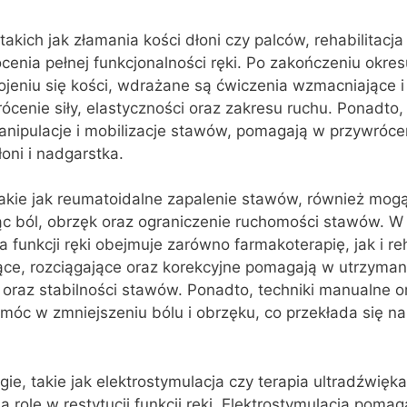
kich jak złamania kości dłoni czy palców, rehabilitacja 
enia pełnej funkcjonalności ręki. Po zakończeniu okres
ojeniu się kości, wdrażane są ćwiczenia wzmacniające i
ócenie siły, elastyczności oraz zakresu ruchu. Ponadto,
anipulacje i mobilizacje stawów, pomagają w przywróce
ni i nadgarstka.
takie jak reumatoidalne zapalenie stawów, również mog
ąc ból, obrzęk oraz ograniczenie ruchomości stawów. W 
 funkcji ręki obejmuje zarówno farmakoterapię, jak i reh
ce, rozciągające oraz korekcyjne pomagają w utrzyman
j oraz stabilności stawów. Ponadto, techniki manualne o
móc w zmniejszeniu bólu i obrzęku, co przekłada się n
e, takie jak elektrostymulacja czy terapia ultradźwięk
rolę w restytucji funkcji ręki. Elektrostymulacja pomag