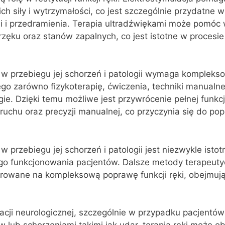
ich siły i wytrzymałości, co jest szczególnie przydatne 
ni i przedramienia. Terapia ultradźwiękami może pomóc
zęku oraz stanów zapalnych, co jest istotne w procesie r
ki w przebiegu jej schorzeń i patologii wymaga komplek
go zarówno fizykoterapię, ćwiczenia, techniki manualne,
e. Dzięki temu możliwe jest przywrócenie pełnej funkcjo
 ruchu oraz precyzji manualnej, co przyczynia się do pop
 w przebiegu jej schorzeń i patologii jest niezwykle isto
go funkcjonowania pacjentów. Dalsze metody terapeuty
ierowane na kompleksową poprawę funkcji ręki, obejmuj
tacji neurologicznej, szczególnie w przypadku pacjentów