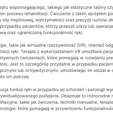
rzętu wspomagającego, takiego jak elastyczne taśmy cz
em procesu rehabilitacji. Ćwiczenia z takim sprzętem 
siły mięśniowej, wytrzymałości oraz precyzji ruchów dło
przypadku pacjentów, którzy przeszli urazy lub operacje
ową oraz ograniczoną funkcjonalność ręki.
ie, takie jak wirtualna rzeczywistość (VR), również od
litacji ręki. Terapia z wykorzystaniem VR umożliwia pac
ktywnych ćwiczeniach, które pomagają w rozwijaniu prec
 dłoni. Jest to szczególnie przydatne w przypadku pacjen
icznymi lub ortopedycznymi, umożliwiając im udział w
o ich potrzeb.
cja funkcji ręki w przypadku jej schorzeń i patologii w
dywidualizowanego podejścia. Obejmuje to różnorodne
litacyjne, takie jak ćwiczenia, techniki manualne, terapi
ologie, które pomagają w przywróceniu funkcjonalności