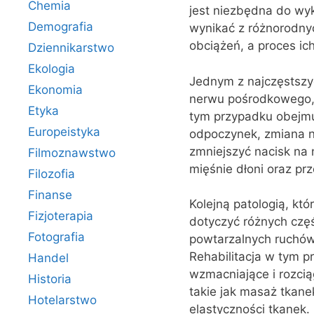
Chemia
jest niezbędna do wy
Demografia
wynikać z różnorodny
obciążeń, a proces ic
Dziennikarstwo
Ekologia
Jednym z najczęstszyc
Ekonomia
nerwu pośrodkowego, p
Etyka
tym przypadku obejmuj
Europeistyka
odpoczynek, zmiana n
zmniejszyć nacisk na
Filmoznawstwo
mięśnie dłoni oraz pr
Filozofia
Finanse
Kolejną patologią, któ
Fizjoterapia
dotyczyć różnych częś
Fotografia
powtarzalnych ruchów 
Rehabilitacja w tym p
Handel
wzmacniające i rozcią
Historia
takie jak masaż tkane
Hotelarstwo
elastyczności tkanek.