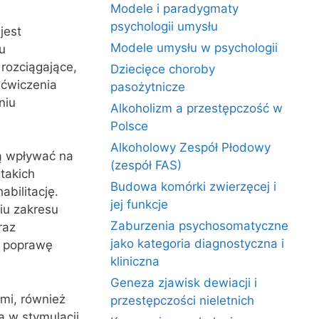
Modele i paradygmaty
psychologii umysłu
jest
Modele umysłu w psychologii
u
 rozciągające,
Dziecięce choroby
 ćwiczenia
pasożytnicze
niu
Alkoholizm a przestępczość w
Polsce
Alkoholowy Zespół Płodowy
ą wpływać na
(zespół FAS)
takich
Budowa komórki zwierzęcej i
abilitację.
jej funkcje
iu zakresu
Zaburzenia psychosomatyczne
raz
jako kategoria diagnostyczna i
a poprawę
kliniczna
Geneza zjawisk dewiacji i
ami, również
przestępczości nieletnich
a w stymulacji