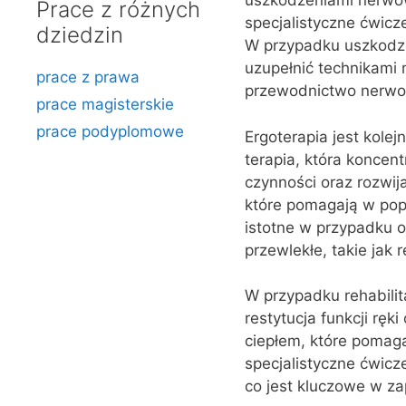
uszkodzeniami nerwów
Prace z różnych
specjalistyczne ćwicz
dziedzin
W przypadku uszkodze
uzupełnić technikami 
prace z prawa
przewodnictwo nerwow
prace magisterskie
prace podyplomowe
Ergoterapia jest kolej
terapia, która koncen
czynności oraz rozwij
które pomagają w popra
istotne w przypadku o
przewlekłe, takie jak
W przypadku rehabilit
restytucja funkcji ręk
ciepłem, które pomag
specjalistyczne ćwic
co jest kluczowe w za