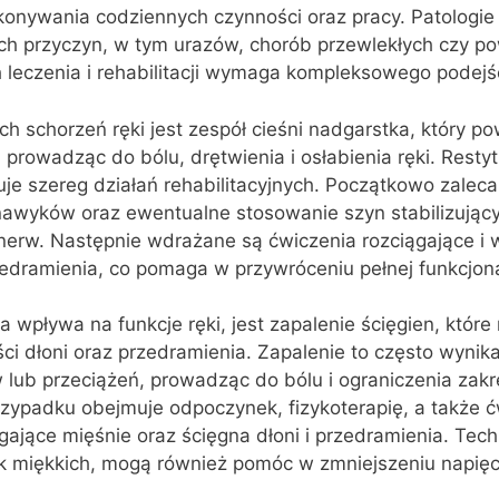
konywania codziennych czynności oraz pracy. Patologie
ch przyczyn, w tym urazów, chorób przewlekłych czy p
h leczenia i rehabilitacji wymaga kompleksowego podejś
h schorzeń ręki jest zespół cieśni nadgarstka, który p
rowadząc do bólu, drętwienia i osłabienia ręki. Restyt
e szereg działań rehabilitacyjnych. Początkowo zaleca
awyków oraz ewentualne stosowanie szyn stabilizujący
 nerw. Następnie wdrażane są ćwiczenia rozciągające i
zedramienia, co pomaga w przywróceniu pełnej funkcjonal
ra wpływa na funkcje ręki, jest zapalenie ścięgien, któr
ci dłoni oraz przedramienia. Zapalenie to często wynika
lub przeciążeń, prowadząc do bólu i ograniczenia zakr
rzypadku obejmuje odpoczynek, fizykoterapię, a także ć
gające mięśnie oraz ścięgna dłoni i przedramienia. Tech
k miękkich, mogą również pomóc w zmniejszeniu napięc