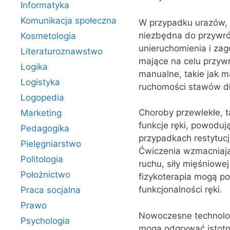
Informatyka
Komunikacja społeczna
W przypadku urazów, ta
niezbędna do przywróc
Kosmetologia
unieruchomienia i zag
Literaturoznawstwo
mające na celu przywr
Logika
manualne, takie jak m
Logistyka
ruchomości stawów dło
Logopedia
Choroby przewlekłe, 
Marketing
funkcje ręki, powoduj
Pedagogika
przypadkach restytucja
Pielęgniarstwo
Ćwiczenia wzmacniają
Politologia
ruchu, siły mięśniowe
Położnictwo
fizykoterapia mogą po
funkcjonalności ręki.
Praca socjalna
Prawo
Nowoczesne technologi
Psychologia
mogą odgrywać istotną 