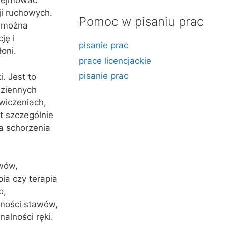
obejmować
ji ruchowych.
Pomoc w pisaniu prac
ę można
ję i
pisanie prac
oni.
prace licencjackie
pisanie prac
. Jest to
dziennych
wiczeniach,
st szczególnie
a schorzenia
awów,
pia czy terapia
o,
zności stawów,
alności ręki.