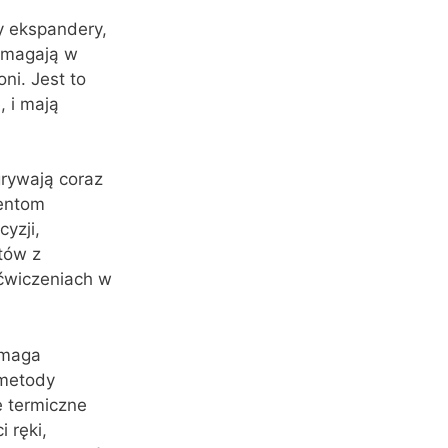
y ekspandery,
pomagają w
ni. Jest to
, i mają
grywają coraz
jentom
yzji,
tów z
 ćwiczeniach w
ymaga
 metody
e termiczne
 ręki,