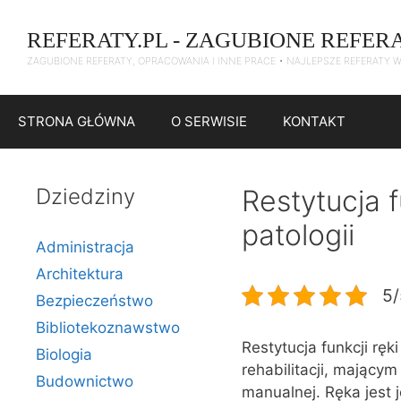
Przejdź
do
REFERATY.PL - ZAGUBIONE REFER
treści
ZAGUBIONE REFERATY, OPRACOWANIA I INNE PRACE • NAJLEPSZE REFERATY 
STRONA GŁÓWNA
O SERWISIE
KONTAKT
Dziedziny
Restytucja f
patologii
Administracja
Architektura
5/
Bezpieczeństwo
Bibliotekoznawstwo
Restytucja funkcji ręk
Biologia
rehabilitacji, mającym
Budownictwo
manualnej. Ręka jest 