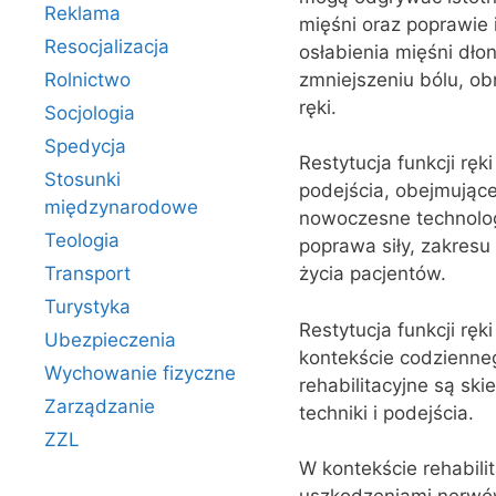
Reklama
mięśni oraz poprawie 
Resocjalizacja
osłabienia mięśni dło
zmniejszeniu bólu, obr
Rolnictwo
ręki.
Socjologia
Spedycja
Restytucja funkcji rę
Stosunki
podejścia, obejmujące
międzynarodowe
nowoczesne technologi
Teologia
poprawa siły, zakresu
Transport
życia pacjentów.
Turystyka
Restytucja funkcji ręki
Ubezpieczenia
kontekście codzienne
Wychowanie fizyczne
rehabilitacyjne są sk
Zarządzanie
techniki i podejścia.
ZZL
W kontekście rehabili