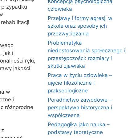
Koncepcja psychologiczna
w przypadku
człowieka
 w
Przejawy i formy agresji w
ehabilitacji
szkole oraz sposoby ich
przezwyciężania
Problematyka
sowego
niedostosowania społecznego i
 jak i
przestępczości: rozmiary i
nalności ręki,
skutki zjawiska
rawy jakości
Praca w życiu człowieka –
ujęcie filozoficzne i
prakseologiczne
tna w
czne i
Poradnictwo zawodowe –
ąc różnorodne
perspektywa historyczna i
współczesna
Pedagogika jako nauka –
 z
podstawy teoretyczne