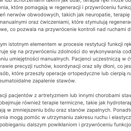
 lub schorzeniami takimi jak udar, terapia ręki może 
enia, które pomagają w regeneracji i przywróceniu funkc
ń nerwów obwodowych, takich jak neuropatie, terapi
manualnymi oraz ćwiczeniami, które stymulują regenerac
e, co pozwala na przywrócenie kontroli nad ruchami dł
nym istotnym elementem w procesie restytucji funkcji ręki
truje się na przywróceniu zdolności do wykonywania co
aniu umiejętności manualnych. Pacjenci uczestniczą w ć
wie precyzji ruchów, koordynacji oraz siły dłoni, co je
sób, które przeszły operacje ortopedyczne lub cierpią n
 reumatoidalne zapalenie stawów.
acji pacjentów z artretyzmem lub innymi chorobami st
i obejmuje również terapie termiczne, takie jak hydrotera
ają w zmniejszeniu bólu oraz stanów zapalnych. Ponadt
zenia mogą pomóc w utrzymaniu zakresu ruchu i elastyc
pobieganiu dalszym powikłaniom i przywróceniu funkcjon