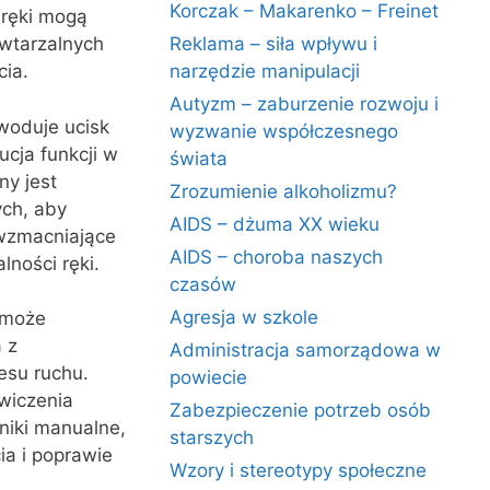
Korczak – Makarenko – Freinet
 ręki mogą
owtarzalnych
Reklama – siła wpływu i
cia.
narzędzie manipulacji
Autyzm – zaburzenie rozwoju i
owoduje ucisk
wyzwanie współczesnego
ucja funkcji w
świata
ny jest
Zrozumienie alkoholizmu?
ch, aby
AIDS – dżuma XX wieku
 wzmacniające
AIDS – choroba naszych
ności ręki.
czasów
Agresja w szkole
e może
 z
Administracja samorządowa w
esu ruchu.
powiecie
wiczenia
Zabezpieczenie potrzeb osób
niki manualne,
starszych
ia i poprawie
Wzory i stereotypy społeczne