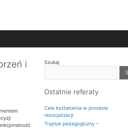
orzeń i
Szukaj
S
Ostatnie referaty
Cele kształcenia w procesie
lementem
resocjalizacji
cyzji
Tryptyk pedagogiczny –
unkcjonalność