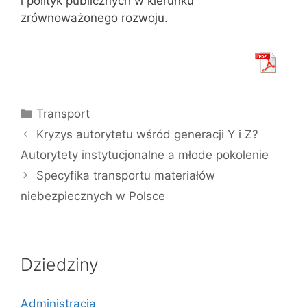
i polityk publicznych w kierunku
zrównoważonego rozwoju.
Kategorie
Transport
Kryzys autorytetu wśród generacji Y i Z?
Autorytety instytucjonalne a młode pokolenie
Specyfika transportu materiałów
niebezpiecznych w Polsce
Dziedziny
Administracja