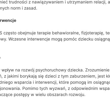
eć trudności z nawiązywaniem i utrzymaniem relacji, a
nych norm i zasad.
erwencje
 często obejmuje terapie behawioralne, fizjoterapię, te
mowy. Wczesne interwencje mogą pomóc dziecku osiągną
e
y wpływ na rozwój psychoruchowy dziecka. Zrozumienie
 z jakimi borykają się dzieci z tym zaburzeniem, jest k
niego wsparcia i interwencji, które pomogą im osiągną
jonowania. Pomimo tych wyzwań, z odpowiednim wsparc
czące postępy w wielu obszarach rozwoju.