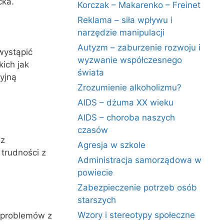
cka.
Korczak – Makarenko – Freinet
Reklama – siła wpływu i
narzędzie manipulacji
Autyzm – zaburzenie rozwoju i
wystąpić
wyzwanie współczesnego
ich jak
świata
yjną
Zrozumienie alkoholizmu?
AIDS – dżuma XX wieku
AIDS – choroba naszych
czasów
 z
Agresja w szkole
 trudności z
Administracja samorządowa w
powiecie
Zabezpieczenie potrzeb osób
starszych
Wzory i stereotypy społeczne
o problemów z