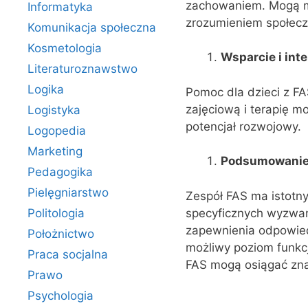
zachowaniem. Mogą mi
Informatyka
zrozumieniem społecz
Komunikacja społeczna
Kosmetologia
Wsparcie i int
Literaturoznawstwo
Logika
Pomoc dla dzieci z FAS
zajęciową i terapię 
Logistyka
potencjał rozwojowy.
Logopedia
Marketing
Podsumowani
Pedagogika
Pielęgniarstwo
Zespół FAS ma istotn
specyficznych wyzwań,
Politologia
zapewnienia odpowied
Położnictwo
możliwy poziom funkc
Praca socjalna
FAS mogą osiągać zna
Prawo
Psychologia