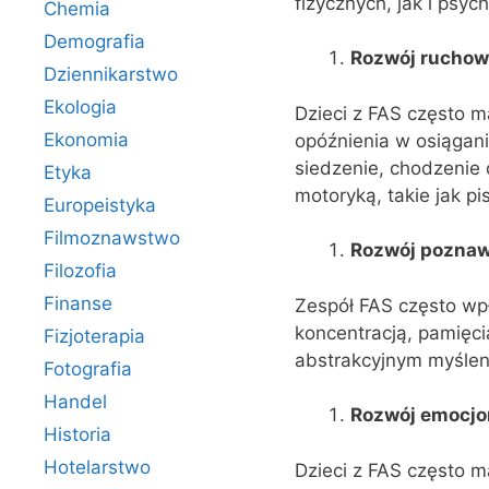
fizycznych, jak i psy
Chemia
Demografia
Rozwój ruchow
Dziennikarstwo
Ekologia
Dzieci z FAS często m
Ekonomia
opóźnienia w osiągan
siedzenie, chodzenie 
Etyka
motoryką, takie jak pi
Europeistyka
Filmoznawstwo
Rozwój pozna
Filozofia
Finanse
Zespół FAS często wp
koncentracją, pamięci
Fizjoterapia
abstrakcyjnym myśle
Fotografia
Handel
Rozwój emocjon
Historia
Hotelarstwo
Dzieci z FAS często m