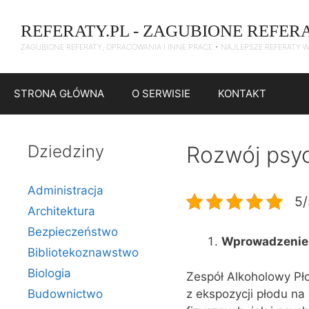
Przejdź
do
REFERATY.PL - ZAGUBIONE REFER
treści
ZAGUBIONE REFERATY, OPRACOWANIA I INNE PRACE • NAJLEPSZE REFERATY 
STRONA GŁÓWNA
O SERWISIE
KONTAKT
Dziedziny
Rozwój psy
Administracja
5/
Architektura
Bezpieczeństwo
Wprowadzenie
Bibliotekoznawstwo
Biologia
Zespół Alkoholowy Pł
z ekspozycji płodu na
Budownictwo