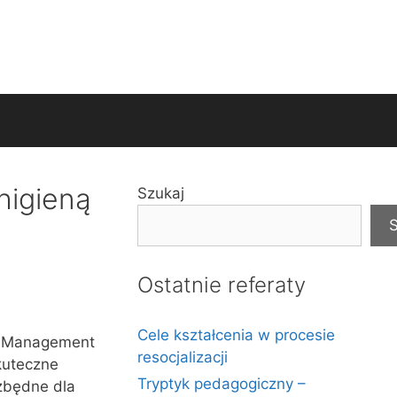
higieną
Szukaj
S
Ostatnie referaty
Cele kształcenia w procesie
ty Management
resocjalizacji
kuteczne
Tryptyk pedagogiczny –
zbędne dla