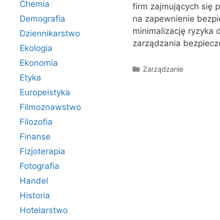
Chemia
firm zajmujących się 
Demografia
na zapewnienie bezpi
minimalizację ryzyka
Dziennikarstwo
zarządzania bezpiecz
Ekologia
Ekonomia
Kategorie
Zarządzanie
Etyka
Europeistyka
Filmoznawstwo
Filozofia
Finanse
Fizjoterapia
Fotografia
Handel
Historia
Hotelarstwo