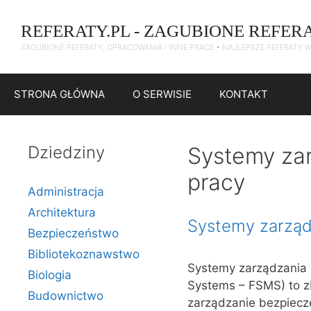
Przejdź
do
REFERATY.PL - ZAGUBIONE REFER
treści
ZAGUBIONE REFERATY, OPRACOWANIA I INNE PRACE • NAJLEPSZE REFERATY 
STRONA GŁÓWNA
O SERWISIE
KONTAKT
Dziedziny
Systemy zar
pracy
Administracja
Architektura
Systemy zarząd
Bezpieczeństwo
Bibliotekoznawstwo
Systemy zarządzania 
Biologia
Systems – FSMS) to zb
Budownictwo
zarządzanie bezpiecz