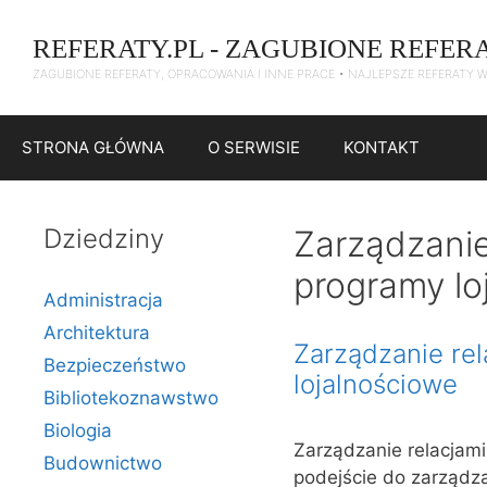
Przejdź
do
REFERATY.PL - ZAGUBIONE REFER
treści
ZAGUBIONE REFERATY, OPRACOWANIA I INNE PRACE • NAJLEPSZE REFERATY 
STRONA GŁÓWNA
O SERWISIE
KONTAKT
Dziedziny
Zarządzanie 
programy lo
Administracja
Architektura
Zarządzanie rel
Bezpieczeństwo
lojalnościowe
Bibliotekoznawstwo
Biologia
Zarządzanie relacjami
Budownictwo
podejście do zarządza