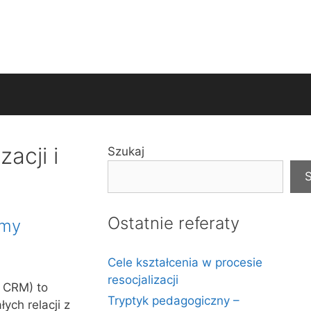
acji i
Szukaj
S
Ostatnie referaty
amy
Cele kształcenia w procesie
resocjalizacji
– CRM) to
Tryptyk pedagogiczny –
ych relacji z