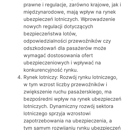
prawne i regulacje, zarówno krajowe, jak i
międzynarodowe, mają wpływ na rynek
ubezpieczeń lotniczych. Wprowadzenie
nowych regulacji dotyczących
bezpieczeństwa lotów,
odpowiedzialności przewoźników czy
odszkodowań dla pasażerów może
wymagać dostosowania ofert
ubezpieczeniowych i wpływać na
konkurencyjność rynku.
Rynek lotniczy: Rozwój rynku lotniczego,
w tym wzrost liczby przewoźników i
zwiększenie ruchu pasażerskiego, ma
bezpośredni wpływ na rynek ubezpieczeń
lotniczych. Dynamiczny rozwój sektora
lotniczego sprzyja wzrostowi
zapotrzebowania na ubezpieczenia, a
tym samym rozwijaniu rynku ubezpieczeń