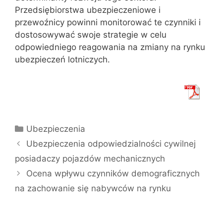
Przedsiębiorstwa ubezpieczeniowe i
przewoźnicy powinni monitorować te czynniki i
dostosowywać swoje strategie w celu
odpowiedniego reagowania na zmiany na rynku
ubezpieczeń lotniczych.
Kategorie
Ubezpieczenia
Ubezpieczenia odpowiedzialności cywilnej
posiadaczy pojazdów mechanicznych
Ocena wpływu czynników demograficznych
na zachowanie się nabywców na rynku