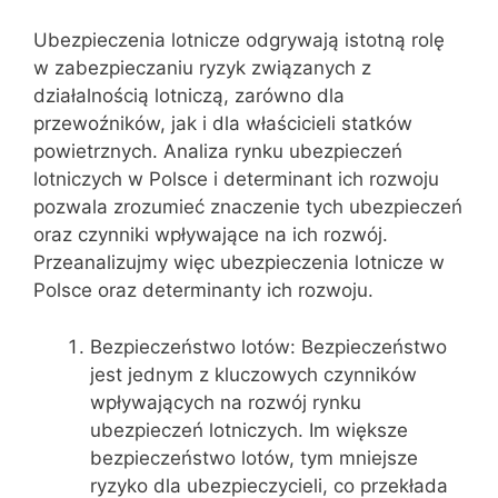
Ubezpieczenia lotnicze odgrywają istotną rolę
w zabezpieczaniu ryzyk związanych z
działalnością lotniczą, zarówno dla
przewoźników, jak i dla właścicieli statków
powietrznych. Analiza rynku ubezpieczeń
lotniczych w Polsce i determinant ich rozwoju
pozwala zrozumieć znaczenie tych ubezpieczeń
oraz czynniki wpływające na ich rozwój.
Przeanalizujmy więc ubezpieczenia lotnicze w
Polsce oraz determinanty ich rozwoju.
Bezpieczeństwo lotów: Bezpieczeństwo
jest jednym z kluczowych czynników
wpływających na rozwój rynku
ubezpieczeń lotniczych. Im większe
bezpieczeństwo lotów, tym mniejsze
ryzyko dla ubezpieczycieli, co przekłada