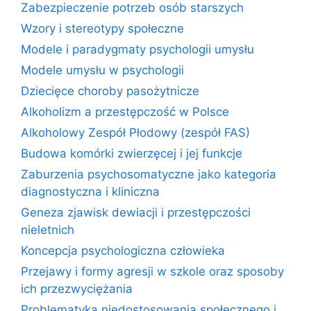
Zabezpieczenie potrzeb osób starszych
Wzory i stereotypy społeczne
Modele i paradygmaty psychologii umysłu
Modele umysłu w psychologii
Dziecięce choroby pasożytnicze
Alkoholizm a przestępczość w Polsce
Alkoholowy Zespół Płodowy (zespół FAS)
Budowa komórki zwierzęcej i jej funkcje
Zaburzenia psychosomatyczne jako kategoria
diagnostyczna i kliniczna
Geneza zjawisk dewiacji i przestępczości
nieletnich
Koncepcja psychologiczna człowieka
Przejawy i formy agresji w szkole oraz sposoby
ich przezwyciężania
Problematyka niedostosowania społecznego i