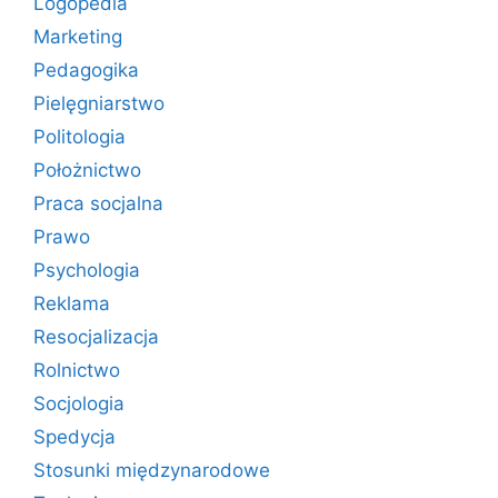
Logopedia
Marketing
Pedagogika
Pielęgniarstwo
Politologia
Położnictwo
Praca socjalna
Prawo
Psychologia
Reklama
Resocjalizacja
Rolnictwo
Socjologia
Spedycja
Stosunki międzynarodowe