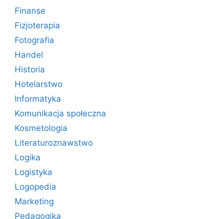
Finanse
Fizjoterapia
Fotografia
Handel
Historia
Hotelarstwo
Informatyka
Komunikacja społeczna
Kosmetologia
Literaturoznawstwo
Logika
Logistyka
Logopedia
Marketing
Pedagogika