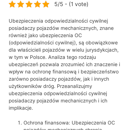
5/5 - (1 vote)
Ubezpieczenia odpowiedzialności cywilnej
posiadaczy pojazdów mechanicznych, znane
również jako ubezpieczenia OC
(odpowiedzialności cywilnej), są obowiązkowe
dla właścicieli pojazdów w wielu jurysdykcjach,
w tym w Polsce. Analiza tego rodzaju
ubezpieczeń pozwala zrozumieć ich znaczenie i
wpływ na ochronę finansową i bezpieczeństwo
zarówno posiadaczy pojazdów, jak i innych
użytkowników dróg. Przeanalizujmy
ubezpieczenia odpowiedzialności cywilnej
posiadaczy pojazdów mechanicznych i ich
implikacje.
Ochrona finansowa: Ubezpieczenia OC
pojazdów mechanicznych chronią