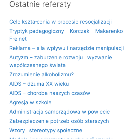
Ostatnie referaty
Cele kształcenia w procesie resocjalizacji
Tryptyk pedagogiczny – Korczak – Makarenko –
Freinet
Reklama – siła wpływu i narzędzie manipulacji
Autyzm – zaburzenie rozwoju i wyzwanie
współczesnego świata
Zrozumienie alkoholizmu?
AIDS – dżuma XX wieku
AIDS – choroba naszych czasów
Agresja w szkole
Administracja samorządowa w powiecie
Zabezpieczenie potrzeb osób starszych
Wzory i stereotypy społeczne