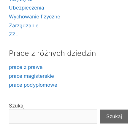
Ubezpieczenia
Wychowanie fizyczne
Zarządzanie
ZZL
Prace z różnych dziedzin
prace z prawa
prace magisterskie
prace podyplomowe
Szukaj
Szukaj