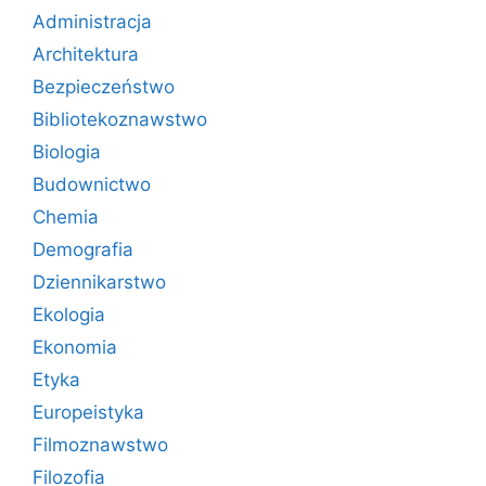
Administracja
Architektura
Bezpieczeństwo
Bibliotekoznawstwo
Biologia
Budownictwo
Chemia
Demografia
Dziennikarstwo
Ekologia
Ekonomia
Etyka
Europeistyka
Filmoznawstwo
Filozofia