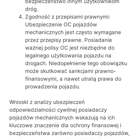
bezpieczeństwo innym użytkownikom
dróg.
Zgodność z przepisami prawnymi:
Ubezpieczenie OC pojazdów
mechanicznych jest często wymagane
przez przepisy prawne. Posiadanie
ważnej polisy OC jest niezbędne do
legalnego użytkowania pojazdu na
drogach. Niedopełnienie tego obowiązku
może skutkować sankcjami prawno-
finansowymi, a nawet utratą prawa do
prowadzenia pojazdu.
Wnioski z analizy ubezpieczeń
odpowiedzialności cywilnej posiadaczy
pojazdów mechanicznych wskazują na ich
kluczowe znaczenie dla ochrony finansowej i
bezpieczeństwa zarówno posiadaczy pojazdów,