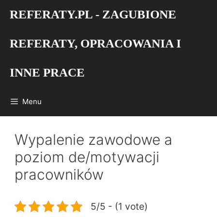
Przejdź
REFERATY.PL - ZAGUBIONE
do
treści
REFERATY, OPRACOWANIA I
INNE PRACE
Menu
Wypalenie zawodowe a
poziom de/motywacji
pracowników
5/5 - (1 vote)